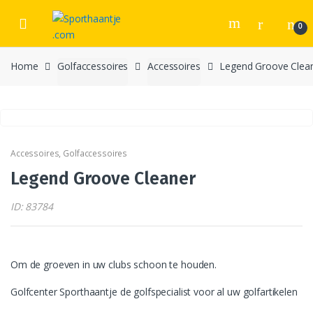
Skip
Skip
to
to
0
navigation
content
Home
Golfaccessoires
Accessoires
Legend Groove Clea
Accessoires
,
Golfaccessoires
Legend Groove Cleaner
ID: 83784
Om de groeven in uw clubs schoon te houden.
Golfcenter Sporthaantje de golfspecialist voor al uw golfartikelen