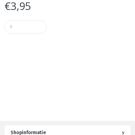
€
3,95
A
a
n
t
a
l
Shopinformatie