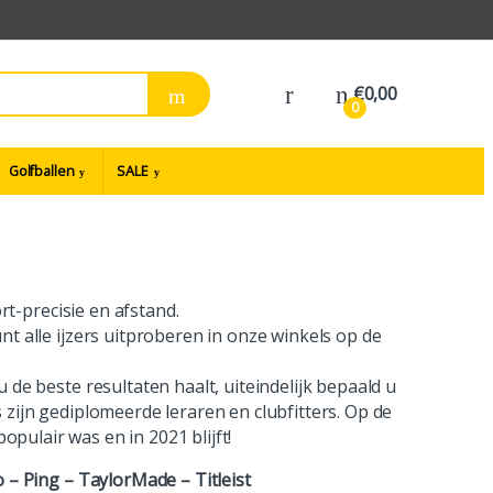
€
0,00
0
Golfballen
SALE
t-precisie en afstand.
nt alle ijzers uitproberen in onze winkels op de
u de beste resultaten haalt, uiteindelijk bepaald u
s zijn gediplomeerde leraren en clubfitters. Op de
pulair was en in 2021 blijft!
 – Ping – TaylorMade – Titleist