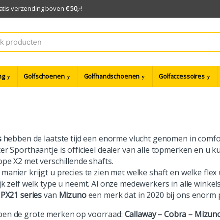
ratis verzending boven
€ 50,-
!
ng
Golfschoenen
Golfhandschoenen
Golfaccessoires
s
hebben de laatste tijd een enorme vlucht genomen in comfor
er Sporthaantje is officieel dealer van alle topmerken en u ku
ope X2 met verschillende shafts.
manier krijgt u precies te zien met welke shaft en welke flex 
jk zelf welk type u neemt. Al onze medewerkers in alle winkel
JPX21 series
van
Mizuno
een merk dat in 2020 bij ons enorm po
en de grote merken op voorraad:
Callaway – Cobra – Mizuno