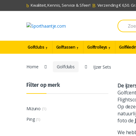
Skip
Skip
Kwaliteit, Kennis, Service & Sfeer!
Verzending € 6,50. G
to
to
navigation
content
Search
for:
Golfclubs
Golftassen
Golftrolleys
Golfkledi
Home
Golfclubs
IJzer Sets
Filter op merk
De ijzer
Golfcent
Flightsc
Op deze 
Mizuno
(1)
natuurli
Ping
(1)
foto de
We hebb