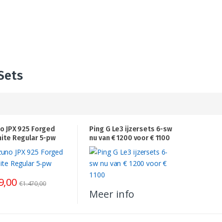
 Sets
o JPX 925 Forged
Ping G Le3 ijzersets 6-sw
ite Regular 5-pw
nu van € 1200 voor € 1100
9,00
€
1.470,00
Meer info