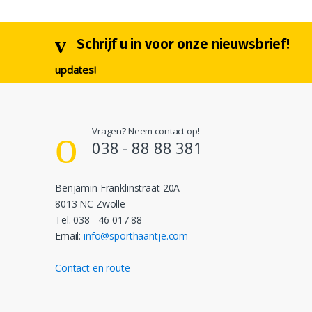
Deze
optie
Schrijf u in voor onze nieuwsbrief!
kan
geko
updates!
word
op
de
produ
Vragen? Neem contact op!
038 - 88 88 381
Benjamin Franklinstraat 20A
8013 NC Zwolle
Tel. 038 - 46 017 88
Email:
info@sporthaantje.com
Contact en route