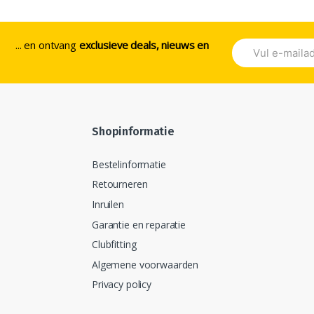
Deze
optie
... en ontvang
exclusieve deals, nieuws en
kan
zen
gekozen
en
worden
op
de
ctpagina
productpagina
Shopinformatie
Bestelinformatie
Retourneren
Inruilen
Garantie en reparatie
Clubfitting
Algemene voorwaarden
Privacy policy