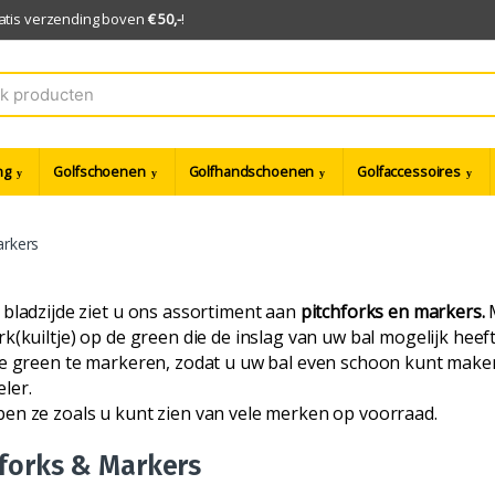
ratis verzending boven
€ 50,-
!
ng
Golfschoenen
Golfhandschoenen
Golfaccessoires
arkers
bladzijde ziet u ons assortiment aan
pitchforks en markers.
M
k(kuiltje) op de green die de inslag van uw bal mogelijk he
e green te markeren, zodat u uw bal even schoon kunt maken 
ler.
en ze zoals u kunt zien van vele merken op voorraad.
forks & Markers