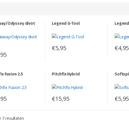
way/Odyssey divot
Legend G-Tool
Legend
€
5,95
€
4,95
,95
fix Fusion 2.5
Pitchfix Hybrid
Softspi
,95
€
15,95
€
5,95
Dit
ct
product
heeft
e 7 resultaten
dere
meerdere
ies.
variaties.