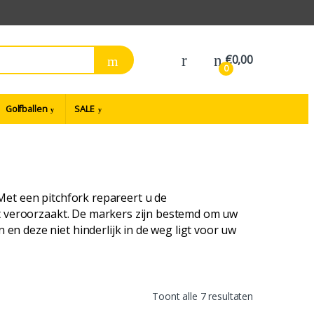
€
0,00
0
Golfballen
SALE
et een pitchfork repareert u de
eft veroorzaakt. De markers zijn bestemd om uw
en deze niet hinderlijk in de weg ligt voor uw
Toont alle 7 resultaten