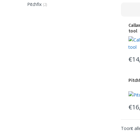
Pitchfix
(2)
Calla
tool
€
14
Pitch
€
16
Dit
produ
heeft
Toont all
meer
variat