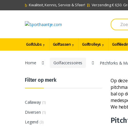
Skip
Skip
Kwaliteit, Kennis, Service & Sfeer!
Verzending € 6,50. G
to
to
navigation
content
Search
for:
Golfclubs
Golftassen
Golftrolleys
Golfkledi
Home
Golfaccessoires
Pitchforks & M
Filter op merk
Op deze 
pitchmar
bal op d
medespe
Callaway
(1)
We hebb
Diversen
(1)
Pitch
Legend
(3)