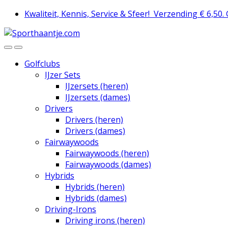
Skip
Skip
Kwaliteit, Kennis, Service & Sfeer!
Verzending € 6,50.
to
to
navigation
content
Golfclubs
IJzer Sets
IJzersets (heren)
IJzersets (dames)
Drivers
Drivers (heren)
Drivers (dames)
Fairwaywoods
Fairwaywoods (heren)
Fairwaywoods (dames)
Hybrids
Hybrids (heren)
Hybrids (dames)
Driving-Irons
Driving irons (heren)