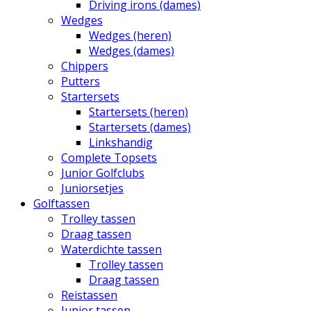
Driving irons (dames)
Wedges
Wedges (heren)
Wedges (dames)
Chippers
Putters
Startersets
Startersets (heren)
Startersets (dames)
Linkshandig
Complete Topsets
Junior Golfclubs
Juniorsetjes
Golftassen
Trolley tassen
Draag tassen
Waterdichte tassen
Trolley tassen
Draag tassen
Reistassen
Junior tassen