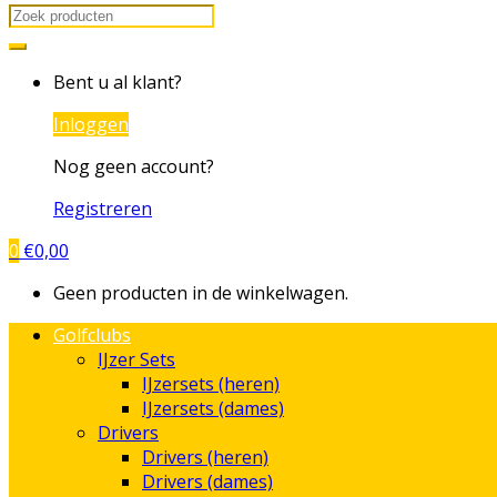
Search
for:
Bent u al klant?
Inloggen
Nog geen account?
Registreren
0
€
0,00
Geen producten in de winkelwagen.
Golfclubs
IJzer Sets
IJzersets (heren)
IJzersets (dames)
Drivers
Drivers (heren)
Drivers (dames)