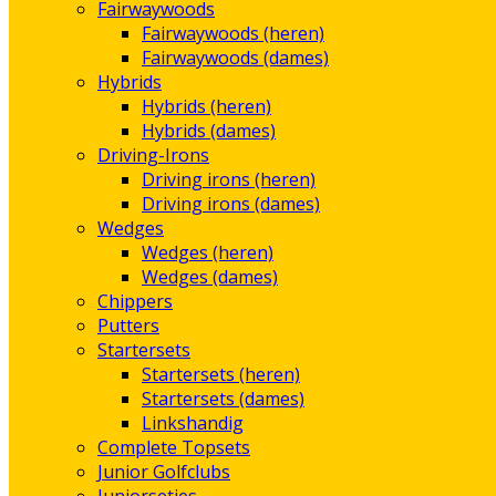
Fairwaywoods
Fairwaywoods (heren)
Fairwaywoods (dames)
Hybrids
Hybrids (heren)
Hybrids (dames)
Driving-Irons
Driving irons (heren)
Driving irons (dames)
Wedges
Wedges (heren)
Wedges (dames)
Chippers
Putters
Startersets
Startersets (heren)
Startersets (dames)
Linkshandig
Complete Topsets
Junior Golfclubs