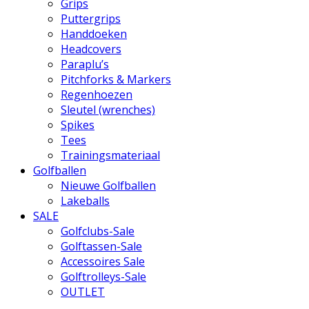
Grips
Puttergrips
Handdoeken
Headcovers
Paraplu’s
Pitchforks & Markers
Regenhoezen
Sleutel (wrenches)
Spikes
Tees
Trainingsmateriaal
Golfballen
Nieuwe Golfballen
Lakeballs
SALE
Golfclubs-Sale
Golftassen-Sale
Accessoires Sale
Golftrolleys-Sale
OUTLET