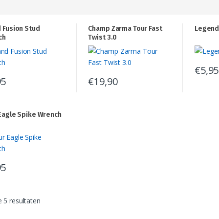
 Fusion Stud
Champ Zarma Tour Fast
Legend
ch
Twist 3.0
€
5,95
95
€
19,90
Eagle Spike Wrench
95
e 5 resultaten