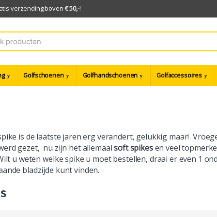
ratis verzending boven
€ 50,-
!
ng
Golfschoenen
Golfhandschoenen
Golfaccessoires
pike is de laatste jaren erg verandert, gelukkig maar! Vroeg
erd gezet, nu zijn het allemaal
soft spikes
en veel topmerk
 Wilt u weten welke spike u moet bestellen, draai er even 1 
ande bladzijde kunt vinden.
es