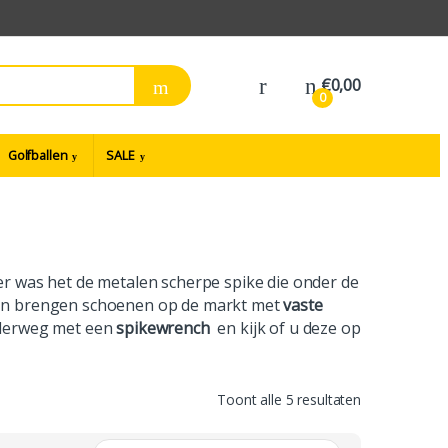
€
0,00
0
Golfballen
SALE
er was het de metalen scherpe spike die onder de
en brengen schoenen op de markt met
vaste
onderweg met een
spikewrench
en kijk of u deze op
Toont alle 5 resultaten