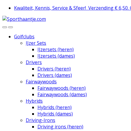
Skip
Skip
Kwaliteit, Kennis, Service & Sfeer!
Verzending € 6,50.
to
to
navigation
content
Golfclubs
IJzer Sets
IJzersets (heren)
IJzersets (dames)
Drivers
Drivers (heren)
Drivers (dames)
Fairwaywoods
Fairwaywoods (heren)
Fairwaywoods (dames)
Hybrids
Hybrids (heren)
Hybrids (dames)
Driving-Irons
Driving irons (heren)