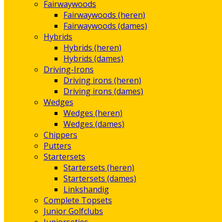
Fairwaywoods
Fairwaywoods (heren)
Fairwaywoods (dames)
Hybrids
Hybrids (heren)
Hybrids (dames)
Driving-Irons
Driving irons (heren)
Driving irons (dames)
Wedges
Wedges (heren)
Wedges (dames)
Chippers
Putters
Startersets
Startersets (heren)
Startersets (dames)
Linkshandig
Complete Topsets
Junior Golfclubs