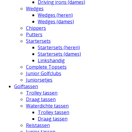
Driving irons (dames)
Wedges
Wedges (heren)
Wedges (dames)
Chippers
Putters
Startersets
Startersets (heren)
Startersets (dames)
Linkshandig
Complete Topsets
Junior Golfclubs
Juniorsetjes
Golftassen
Trolley tassen
Draag tassen
Waterdichte tassen
Trolley tassen
Draag tassen
Reistassen
Junior tassen