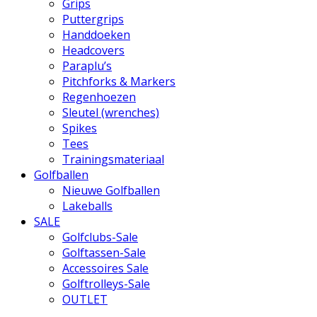
Grips
Puttergrips
Handdoeken
Headcovers
Paraplu’s
Pitchforks & Markers
Regenhoezen
Sleutel (wrenches)
Spikes
Tees
Trainingsmateriaal
Golfballen
Nieuwe Golfballen
Lakeballs
SALE
Golfclubs-Sale
Golftassen-Sale
Accessoires Sale
Golftrolleys-Sale
OUTLET