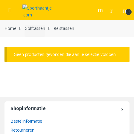
Skip
Skip
to
to
0
navigation
content
Home
Golftassen
Reistassen
Geen producten gevonden die aan je selectie voldoen.
Shopinformatie
Bestelinformatie
Retourneren