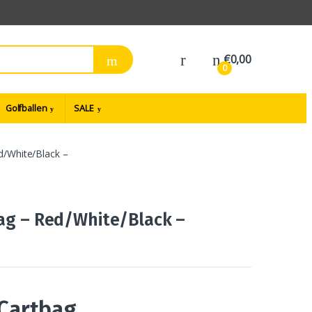
€
0,00
0
Golfballen
SALE
d/White/Black –
bag – Red/White/Black –
 Cartbag