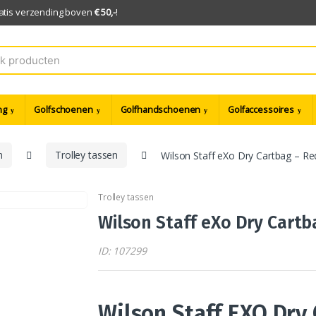
ratis verzending boven
€ 50,-
!
ng
Golfschoenen
Golfhandschoenen
Golfaccessoires
n
Trolley tassen
Wilson Staff eXo Dry Cartbag – Re
Trolley tassen
Wilson Staff eXo Dry Cart
ID: 107299
Wilson Staff EXO Dry