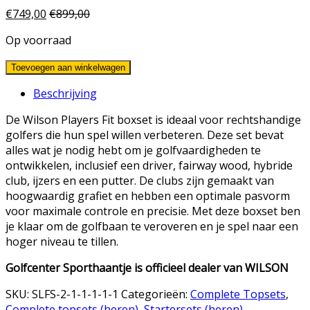
€
749,00
€
899,00
Op voorraad
Toevoegen aan winkelwagen
Beschrijving
De Wilson Players Fit boxset is ideaal voor rechtshandige
golfers die hun spel willen verbeteren. Deze set bevat
alles wat je nodig hebt om je golfvaardigheden te
ontwikkelen, inclusief een driver, fairway wood, hybride
club, ijzers en een putter. De clubs zijn gemaakt van
hoogwaardig grafiet en hebben een optimale pasvorm
voor maximale controle en precisie. Met deze boxset ben
je klaar om de golfbaan te veroveren en je spel naar een
hoger niveau te tillen.
Golfcenter Sporthaantje is officieel dealer van WILSON
SKU:
SLFS-2-1-1-1-1-1
Categorieën:
Complete Topsets
,
Complete topsets (heren)
,
Startersets (heren)