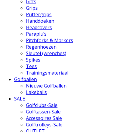
Gifts
Grips
Puttergrips
Handdoeken
Headcovers
Paraplu’s
Pitchforks & Markers
Regenhoezen
Sleutel (wrenches)
Spikes
Tees
Trainingsmateriaal
Golfballen
Nieuwe Golfballen
Lakeballs
SALE
Golfclubs-Sale
Golftassen-Sale
Accessoires Sale
Golftrolleys-Sale
OUTLET