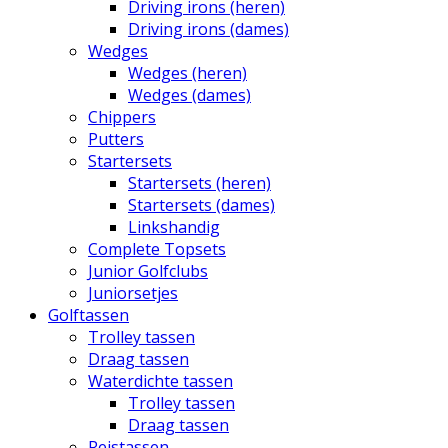
Driving irons (heren)
Driving irons (dames)
Wedges
Wedges (heren)
Wedges (dames)
Chippers
Putters
Startersets
Startersets (heren)
Startersets (dames)
Linkshandig
Complete Topsets
Junior Golfclubs
Juniorsetjes
Golftassen
Trolley tassen
Draag tassen
Waterdichte tassen
Trolley tassen
Draag tassen
Reistassen