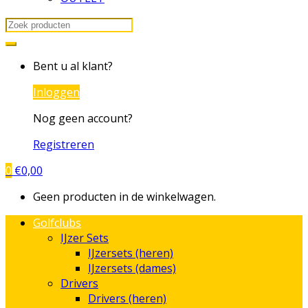
Search
for:
Bent u al klant?
Inloggen
Nog geen account?
Registreren
0
€
0,00
Geen producten in de winkelwagen.
Golfclubs
IJzer Sets
IJzersets (heren)
IJzersets (dames)
Drivers
Drivers (heren)