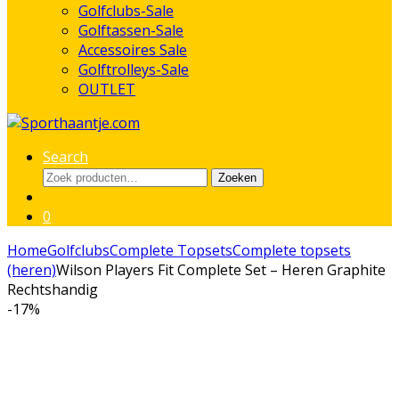
Golfclubs-Sale
Golftassen-Sale
Accessoires Sale
Golftrolleys-Sale
OUTLET
Search
Zoeken
Zoeken
naar:
0
Home
Golfclubs
Complete Topsets
Complete topsets
(heren)
Wilson Players Fit Complete Set – Heren Graphite
Rechtshandig
-
17%