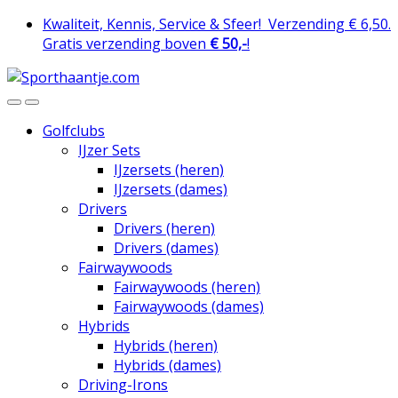
Skip
Skip
Kwaliteit, Kennis, Service & Sfeer!
Verzending € 6,50.
to
to
Gratis verzending boven
€ 50,-
!
navigation
content
Golfclubs
IJzer Sets
IJzersets (heren)
IJzersets (dames)
Drivers
Drivers (heren)
Drivers (dames)
Fairwaywoods
Fairwaywoods (heren)
Fairwaywoods (dames)
Hybrids
Hybrids (heren)
Hybrids (dames)
Driving-Irons