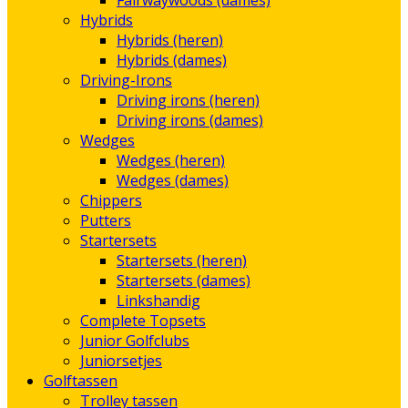
Fairwaywoods (dames)
Hybrids
Hybrids (heren)
Hybrids (dames)
Driving-Irons
Driving irons (heren)
Driving irons (dames)
Wedges
Wedges (heren)
Wedges (dames)
Chippers
Putters
Startersets
Startersets (heren)
Startersets (dames)
Linkshandig
Complete Topsets
Junior Golfclubs
Juniorsetjes
Golftassen
Trolley tassen