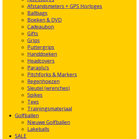
Afstandsmeters + GPS Horloges
Ballbags
Boeken & DVD
Cadeaubon
Gifts
Grips
Puttergrips
Handdoeken
Headcovers
Paraplu’s
Pitchforks & Markers
Regenhoezen
Sleutel (wrenches)
Spikes
Tees
Trainingsmateriaal
Golfballen
Nieuwe Golfballen
Lakeballs
SALE