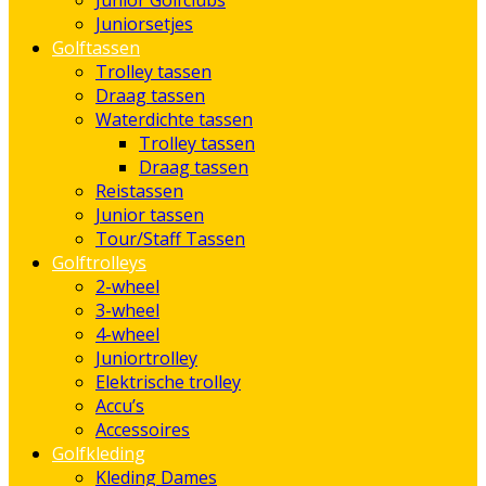
Junior Golfclubs
Juniorsetjes
Golftassen
Trolley tassen
Draag tassen
Waterdichte tassen
Trolley tassen
Draag tassen
Reistassen
Junior tassen
Tour/Staff Tassen
Golftrolleys
2-wheel
3-wheel
4-wheel
Juniortrolley
Elektrische trolley
Accu’s
Accessoires
Golfkleding
Kleding Dames