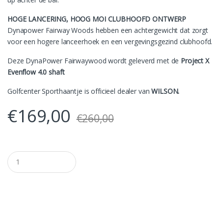
HOGE LANCERING, HOOG MOI CLUBHOOFD ONTWERP
Dynapower Fairway Woods hebben een achtergewicht dat zorgt
voor een hogere lanceerhoek en een vergevingsgezind clubhoofd.
Deze DynaPower Fairwaywood wordt geleverd met de
Project X
Evenflow 4.0 shaft
Golfcenter Sporthaantje is officieel dealer van
WILSON.
€
169,00
€
260,00
A
a
n
t
a
l