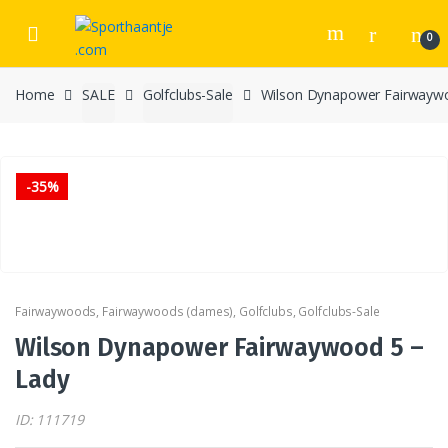
Skip
Skip
to
to
0
navigation
content
Home
SALE
Golfclubs-Sale
Wilson Dynapower Fairwayw
-
35%
Fairwaywoods
,
Fairwaywoods (dames)
,
Golfclubs
,
Golfclubs-Sale
Wilson Dynapower Fairwaywood 5 –
Lady
ID: 111719