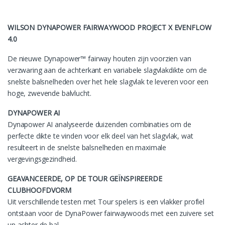
WILSON DYNAPOWER FAIRWAYWOOD PROJECT X EVENFLOW
4.0
De nieuwe Dynapower™ fairway houten zijn voorzien van
verzwaring aan de achterkant en variabele slagvlakdikte om de
snelste balsnelheden over het hele slagvlak te leveren voor een
hoge, zwevende balvlucht.
DYNAPOWER AI
Dynapower AI analyseerde duizenden combinaties om de
perfecte dikte te vinden voor elk deel van het slagvlak, wat
resulteert in de snelste balsnelheden en maximale
vergevingsgezindheid.
GEAVANCEERDE, OP DE TOUR GEÏNSPIREERDE
CLUBHOOFDVORM
Uit verschillende testen met Tour spelers is een vlakker profiel
ontstaan voor de DynaPower fairwaywoods met een zuivere set
up achter de bal.