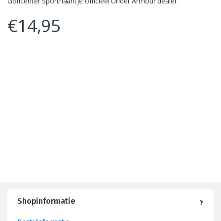
Golfcenter Sporthaantje officieel Under Armour dealer.
€
14,95
Shopinformatie