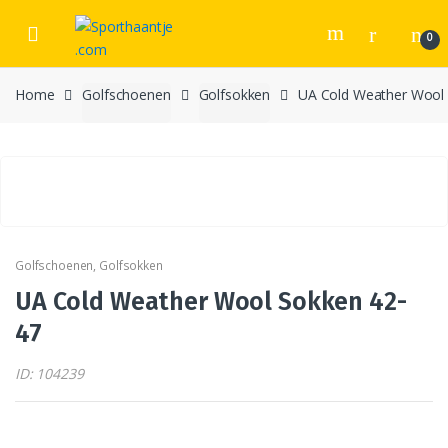
Skip
Skip
to
to
0
navigation
content
Home
Golfschoenen
Golfsokken
UA Cold Weather Wool
Golfschoenen
,
Golfsokken
UA Cold Weather Wool Sokken 42-
47
ID: 104239