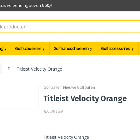
ratis verzending boven
€ 50,-
!
ng
Golfschoenen
Golfhandschoenen
Golfaccessoires
Titleist Velocity Orange
Golfballen
,
Nieuwe Golfballen
Titleist Velocity Orange
ID: 89139
Titleist Velocity Orange