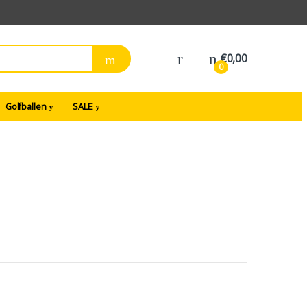
€
0,00
0
Golfballen
SALE