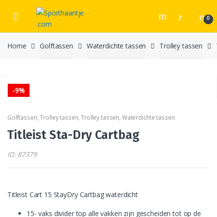
Skip
Skip
to
to
0
navigation
content
Home
Golftassen
Waterdichte tassen
Trolley tassen
-
9%
Golftassen
,
Trolley tassen
,
Trolley tassen
,
Waterdichte tassen
Titleist Sta-Dry Cartbag
ID: 87379
Titleist Cart 15 StayDry Cartbag waterdicht
15- vaks divider top alle vakken zijn gescheiden tot op de