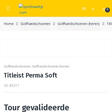
Skip
Skip
to
to
0
navigation
content
Home
Golfhandschoenen
Golfhandschoenen (heren)
Tit
Golfhandschoenen
,
Golfhandschoenen (heren)
Titleist Perma Soft
ID: 85311
Tour gevalideerde