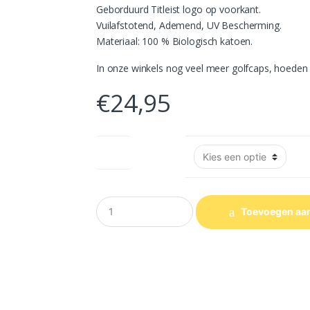
Geborduurd Titleist logo op voorkant.
Vuilafstotend, Ademend, UV Bescherming.
Materiaal: 100 % Biologisch katoen.
In onze winkels nog veel meer golfcaps, hoeden 
€
24,95
Kleur
A
Toevoegen aa
a
n
t
a
l