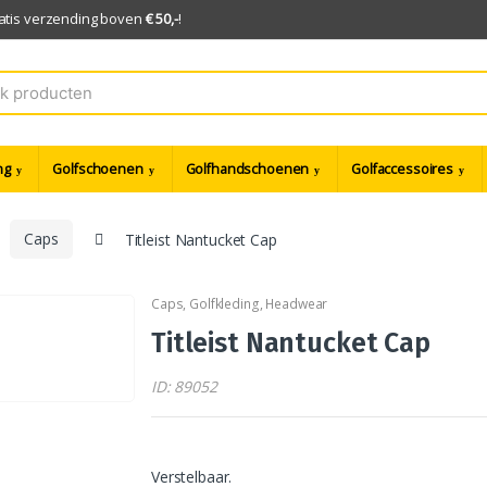
ratis verzending boven
€ 50,-
!
ng
Golfschoenen
Golfhandschoenen
Golfaccessoires
Caps
Titleist Nantucket Cap
Caps
,
Golfkleding
,
Headwear
Titleist Nantucket Cap
ID: 89052
Verstelbaar.