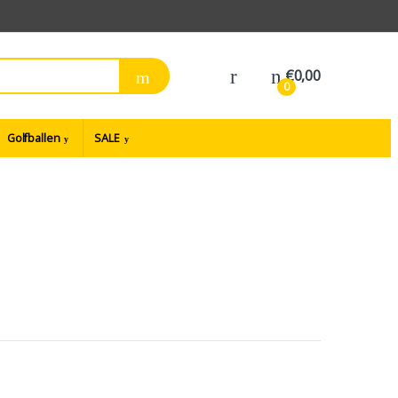
€
0,00
0
Golfballen
SALE