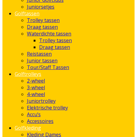
Junior Golfclubs
Juniorsetjes
Golftassen
Trolley tassen
Draag tassen
Waterdichte tassen
Trolley tassen
Draag tassen
Reistassen
Junior tassen
Tour/Staff Tassen
Golftrolleys
2-wheel
3-wheel
4-wheel
Juniortrolley
Elektrische trolley
Accu’s
Accessoires
Golfkleding
Kleding Dames