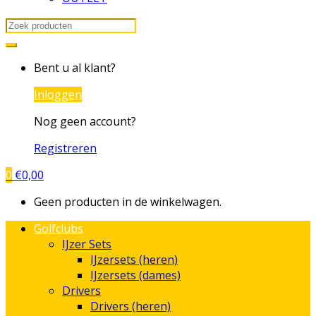
Search
for:
Bent u al klant?
Inloggen
Nog geen account?
Registreren
0
€
0,00
Geen producten in de winkelwagen.
Golfclubs
IJzer Sets
IJzersets (heren)
IJzersets (dames)
Drivers
Drivers (heren)