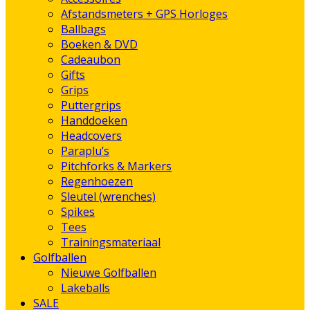
Afstandsmeters + GPS Horloges
Ballbags
Boeken & DVD
Cadeaubon
Gifts
Grips
Puttergrips
Handdoeken
Headcovers
Paraplu’s
Pitchforks & Markers
Regenhoezen
Sleutel (wrenches)
Spikes
Tees
Trainingsmateriaal
Golfballen
Nieuwe Golfballen
Lakeballs
SALE