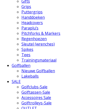
Gifts
Grips
Puttergrips
Handdoeken
Headcovers
Paraplu’s
Pitchforks & Markers
Regenhoezen
Sleutel (wrenches)
Spikes
Tees
Trainingsmateriaal
Golfballen
Nieuwe Golfballen
Lakeballs
SALE
Golfclubs-Sale
Golftassen-Sale
Accessoires Sale
Golftrolleys-Sale
OUTLET