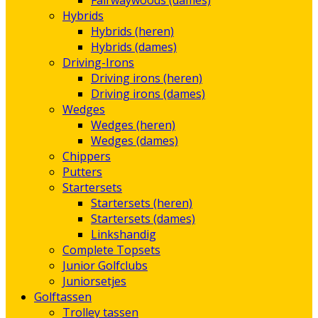
Fairwaywoods (dames)
Hybrids
Hybrids (heren)
Hybrids (dames)
Driving-Irons
Driving irons (heren)
Driving irons (dames)
Wedges
Wedges (heren)
Wedges (dames)
Chippers
Putters
Startersets
Startersets (heren)
Startersets (dames)
Linkshandig
Complete Topsets
Junior Golfclubs
Juniorsetjes
Golftassen
Trolley tassen