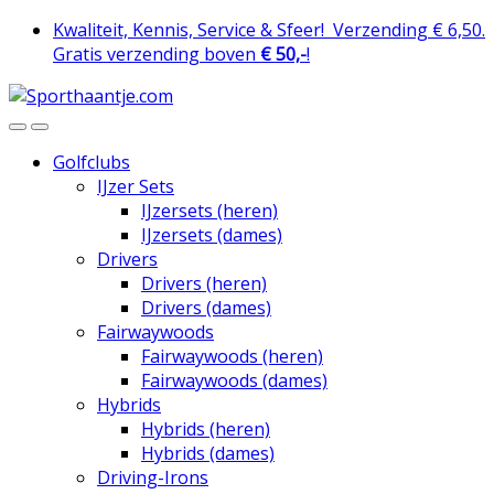
Skip
Skip
Kwaliteit, Kennis, Service & Sfeer!
Verzending € 6,50.
to
to
Gratis verzending boven
€ 50,-
!
navigation
content
Golfclubs
IJzer Sets
IJzersets (heren)
IJzersets (dames)
Drivers
Drivers (heren)
Drivers (dames)
Fairwaywoods
Fairwaywoods (heren)
Fairwaywoods (dames)
Hybrids
Hybrids (heren)
Hybrids (dames)
Driving-Irons