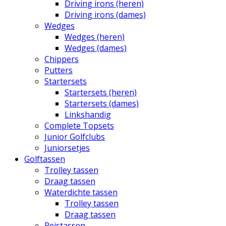
Driving irons (heren)
Driving irons (dames)
Wedges
Wedges (heren)
Wedges (dames)
Chippers
Putters
Startersets
Startersets (heren)
Startersets (dames)
Linkshandig
Complete Topsets
Junior Golfclubs
Juniorsetjes
Golftassen
Trolley tassen
Draag tassen
Waterdichte tassen
Trolley tassen
Draag tassen
Reistassen