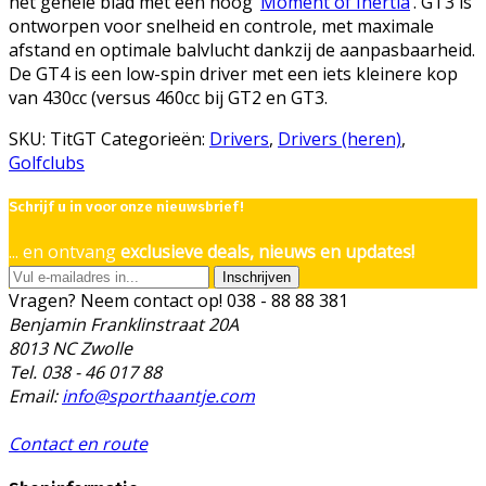
het gehele blad met een hoog ‘
Moment of Inertia
‘. GT3 is
ontworpen voor snelheid en controle, met maximale
afstand en optimale balvlucht dankzij de aanpasbaarheid.
De GT4 is een low-spin driver met een iets kleinere kop
van 430cc (versus 460cc bij GT2 en GT3.
SKU:
TitGT
Categorieën:
Drivers
,
Drivers (heren)
,
Golfclubs
Schrijf u in voor onze nieuwsbrief!
... en ontvang
exclusieve deals, nieuws en updates!
Inschrijven
Vragen? Neem contact op!
038 - 88 88 381
Benjamin Franklinstraat 20A
8013 NC Zwolle
Tel. 038 - 46 017 88
Email:
info@sporthaantje.com
Contact en route