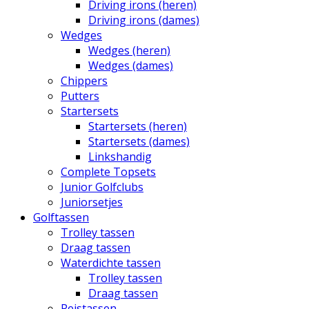
Driving irons (heren)
Driving irons (dames)
Wedges
Wedges (heren)
Wedges (dames)
Chippers
Putters
Startersets
Startersets (heren)
Startersets (dames)
Linkshandig
Complete Topsets
Junior Golfclubs
Juniorsetjes
Golftassen
Trolley tassen
Draag tassen
Waterdichte tassen
Trolley tassen
Draag tassen
Reistassen