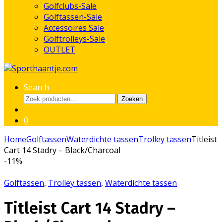
Golfclubs-Sale
Golftassen-Sale
Accessoires Sale
Golftrolleys-Sale
OUTLET
Search
Zoeken
Zoeken
naar:
0
Home
Golftassen
Waterdichte tassen
Trolley tassen
Titleist
Cart 14 Stadry – Black/Charcoal
-
11%
Golftassen
,
Trolley tassen
,
Waterdichte tassen
Titleist Cart 14 Stadry –