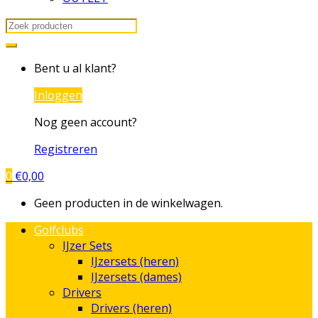
Search
for:
Bent u al klant?
Inloggen
Nog geen account?
Registreren
0
€
0,00
Geen producten in de winkelwagen.
Golfclubs
IJzer Sets
IJzersets (heren)
IJzersets (dames)
Drivers
Drivers (heren)