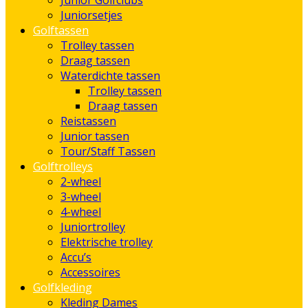
Junior Golfclubs
Juniorsetjes
Golftassen
Trolley tassen
Draag tassen
Waterdichte tassen
Trolley tassen
Draag tassen
Reistassen
Junior tassen
Tour/Staff Tassen
Golftrolleys
2-wheel
3-wheel
4-wheel
Juniortrolley
Elektrische trolley
Accu’s
Accessoires
Golfkleding
Kleding Dames