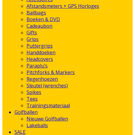
Afstandsmeters + GPS Horloges
Ballbags
Boeken & DVD
Cadeaubon
Gifts
Grips
Puttergrips
Handdoeken
Headcovers
Paraplu’s
Pitchforks & Markers
Regenhoezen
Sleutel (wrenches)
Spikes
Tees
Trainingsmateriaal
Golfballen
Nieuwe Golfballen
Lakeballs
SALE