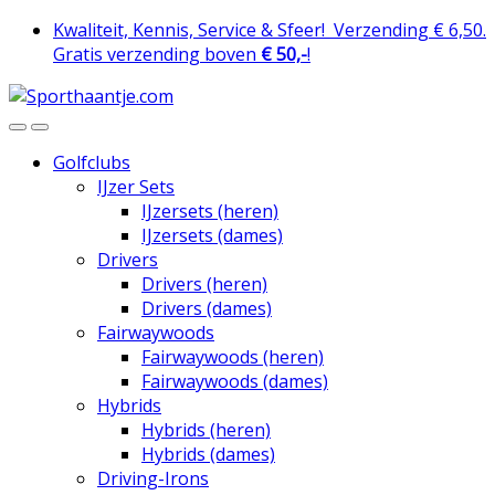
Skip
Skip
Kwaliteit, Kennis, Service & Sfeer!
Verzending € 6,50.
to
to
Gratis verzending boven
€ 50,-
!
navigation
content
Golfclubs
IJzer Sets
IJzersets (heren)
IJzersets (dames)
Drivers
Drivers (heren)
Drivers (dames)
Fairwaywoods
Fairwaywoods (heren)
Fairwaywoods (dames)
Hybrids
Hybrids (heren)
Hybrids (dames)
Driving-Irons