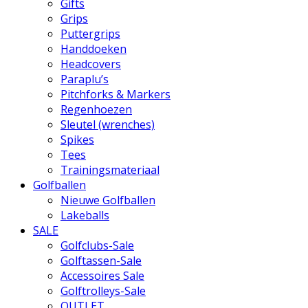
Gifts
Grips
Puttergrips
Handdoeken
Headcovers
Paraplu’s
Pitchforks & Markers
Regenhoezen
Sleutel (wrenches)
Spikes
Tees
Trainingsmateriaal
Golfballen
Nieuwe Golfballen
Lakeballs
SALE
Golfclubs-Sale
Golftassen-Sale
Accessoires Sale
Golftrolleys-Sale
OUTLET