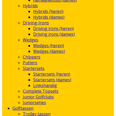
Fairwaywoods (dames)
Hybrids
Hybrids (heren)
Hybrids (dames)
Driving-Irons
Driving irons (heren)
Driving irons (dames)
Wedges
Wedges (heren)
Wedges (dames)
Chippers
Putters
Startersets
Startersets (heren)
Startersets (dames)
Linkshandig
Complete Topsets
Junior Golfclubs
Juniorsetjes
Golftassen
Trolley tassen