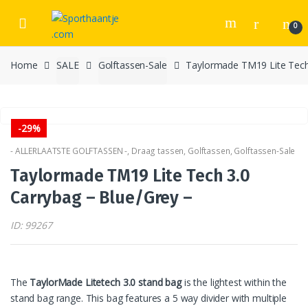
Skip
Skip
to
to
0
navigation
content
Home
SALE
Golftassen-Sale
Taylormade TM19 Lite Tech 
-
29%
- ALLERLAATSTE GOLFTASSEN -
,
Draag tassen
,
Golftassen
,
Golftassen-Sale
Taylormade TM19 Lite Tech 3.0
Carrybag – Blue/Grey –
ID: 99267
The
TaylorMade Litetech 3.0 stand bag
is the lightest within the
stand bag range. This bag features a 5 way divider with multiple