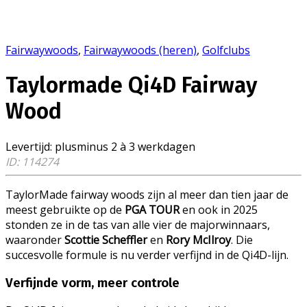
Fairwaywoods
,
Fairwaywoods (heren)
,
Golfclubs
Taylormade Qi4D Fairway
Wood
Levertijd
:
plusminus 2 à 3 werkdagen
ID: 114274
TaylorMade fairway woods zijn al meer dan tien jaar de
meest gebruikte op de
PGA TOUR
en ook in 2025
stonden ze in de tas van alle vier de majorwinnaars,
waaronder
Scottie Scheffler
en
Rory McIlroy
. Die
succesvolle formule is nu verder verfijnd in de Qi4D-lijn.
Verfijnde vorm, meer controle