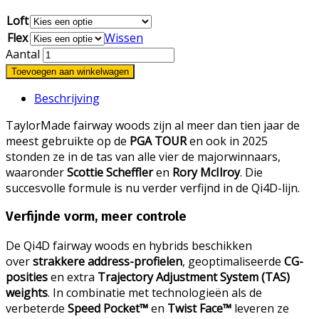
Loft
Flex
Wissen
Aantal
Toevoegen aan winkelwagen
Beschrijving
TaylorMade fairway woods zijn al meer dan tien jaar de
meest gebruikte op de
PGA TOUR
en ook in 2025
stonden ze in de tas van alle vier de majorwinnaars,
waaronder
Scottie Scheffler
en
Rory McIlroy
. Die
succesvolle formule is nu verder verfijnd in de Qi4D-lijn.
Verfijnde vorm, meer controle
De Qi4D fairway woods en hybrids beschikken
over
strakkere address-profielen
, geoptimaliseerde
CG-
posities
en extra
Trajectory Adjustment System (TAS)
weights
. In combinatie met technologieën als de
verbeterde
Speed Pocket™
en
Twist Face™
leveren ze