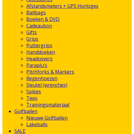
Afstandsmeters + GPS Horloges
Ballbags
Boeken & DVD
Cadeaubon
Gifts
Grips
Puttergrips
Handdoeken
Headcovers
Paraplu’s
Pitchforks & Markers
Regenhoezen
Sleutel (wrenches)
Spikes
Tees
Trainingsmateriaal
Golfballen
Nieuwe Golfballen
Lakeballs
SALE