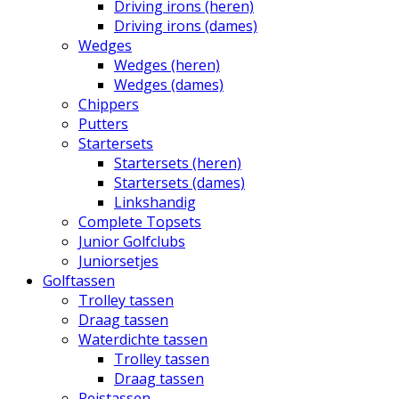
Driving irons (heren)
Driving irons (dames)
Wedges
Wedges (heren)
Wedges (dames)
Chippers
Putters
Startersets
Startersets (heren)
Startersets (dames)
Linkshandig
Complete Topsets
Junior Golfclubs
Juniorsetjes
Golftassen
Trolley tassen
Draag tassen
Waterdichte tassen
Trolley tassen
Draag tassen
Reistassen