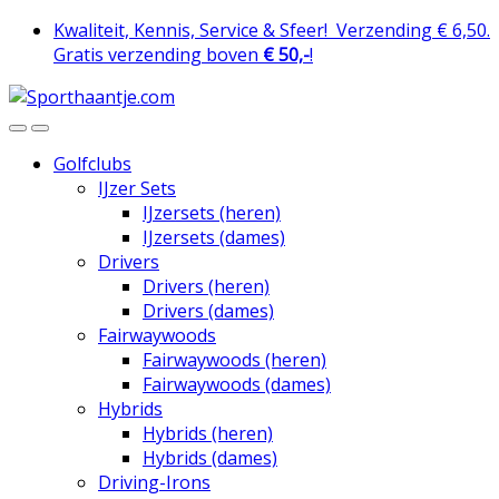
Skip
Skip
Kwaliteit, Kennis, Service & Sfeer!
Verzending € 6,50.
to
to
Gratis verzending boven
€ 50,-
!
navigation
content
Golfclubs
IJzer Sets
IJzersets (heren)
IJzersets (dames)
Drivers
Drivers (heren)
Drivers (dames)
Fairwaywoods
Fairwaywoods (heren)
Fairwaywoods (dames)
Hybrids
Hybrids (heren)
Hybrids (dames)
Driving-Irons