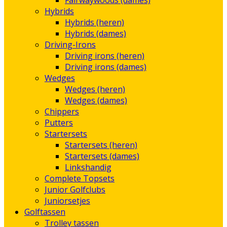
Fairwaywoods (dames)
Hybrids
Hybrids (heren)
Hybrids (dames)
Driving-Irons
Driving irons (heren)
Driving irons (dames)
Wedges
Wedges (heren)
Wedges (dames)
Chippers
Putters
Startersets
Startersets (heren)
Startersets (dames)
Linkshandig
Complete Topsets
Junior Golfclubs
Juniorsetjes
Golftassen
Trolley tassen