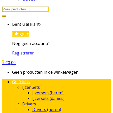
Search
for:
Bent u al klant?
Inloggen
Nog geen account?
Registreren
0
€
0,00
Geen producten in de winkelwagen.
Golfclubs
IJzer Sets
IJzersets (heren)
IJzersets (dames)
Drivers
Drivers (heren)