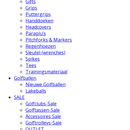
Gifts
Grips
Puttergrips
Handdoeken
Headcovers
Paraplu’s
Pitchforks & Markers
Regenhoezen
Sleutel (wrenches)
Spikes
Tees
Trainingsmateriaal
Golfballen
Nieuwe Golfballen
Lakeballs
SALE
Golfclubs-Sale
Golftassen-Sale
Accessoires Sale
Golftrolleys-Sale
OUTLET