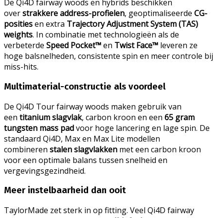
De Qi4D fairway woods en hybrids beschikken
over
strakkere address-profielen
, geoptimaliseerde
CG-
posities
en extra
Trajectory Adjustment System (TAS)
weights
. In combinatie met technologieën als de
verbeterde
Speed Pocket™
en
Twist Face™
leveren ze
hoge balsnelheden, consistente spin en meer controle bij
miss-hits.
Multimaterial-constructie als voordeel
De Qi4D Tour fairway woods maken gebruik van
een
titanium slagvlak
, carbon kroon en een
65 gram
tungsten mass pad
voor hoge lancering en lage spin. De
standaard Qi4D, Max en Max Lite modellen
combineren
stalen slagvlakken
met een carbon kroon
voor een optimale balans tussen snelheid en
vergevingsgezindheid.
Meer instelbaarheid dan ooit
TaylorMade zet sterk in op fitting. Veel Qi4D fairway