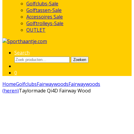
Golfclubs-Sale
Golftassen-Sale
Accessoires Sale
Golftrolleys-Sale
OUTLET
Search
Zoeken
Zoeken
naar:
0
Home
Golfclubs
Fairwaywoods
Fairwaywoods
(heren)
Taylormade Qi4D Fairway Wood