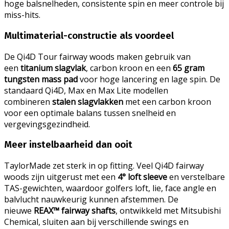
hoge balsnelheden, consistente spin en meer controle bij
miss-hits.
Multimaterial-constructie als voordeel
De Qi4D Tour fairway woods maken gebruik van
een
titanium slagvlak
, carbon kroon en een
65 gram
tungsten mass pad
voor hoge lancering en lage spin. De
standaard Qi4D, Max en Max Lite modellen
combineren
stalen slagvlakken
met een carbon kroon
voor een optimale balans tussen snelheid en
vergevingsgezindheid.
Meer instelbaarheid dan ooit
TaylorMade zet sterk in op fitting. Veel Qi4D fairway
woods zijn uitgerust met een
4° loft sleeve
en verstelbare
TAS-gewichten, waardoor golfers loft, lie, face angle en
balvlucht nauwkeurig kunnen afstemmen. De
nieuwe
REAX™ fairway shafts
, ontwikkeld met Mitsubishi
Chemical, sluiten aan bij verschillende swings en