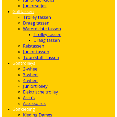
Junior Golfclubs
Juniorsetjes
Golftassen
Trolley tassen
Draag tassen
Waterdichte tassen
Trolley tassen
Draag tassen
Reistassen
Junior tassen
Tour/Staff Tassen
Golftrolleys
2-wheel
3-wheel
4-wheel
Juniortrolley
Elektrische trolley
Accu’s
Accessoires
Golfkleding
Kleding Dames