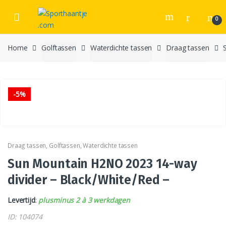
Skip
Skip
to
to
0
navigation
content
Home
Golftassen
Waterdichte tassen
Draag tassen
-
5%
Draag tassen
,
Golftassen
,
Waterdichte tassen
Sun Mountain H2NO 2023 14-way
divider – Black/White/Red –
Levertijd
:
plusminus 2 à 3 werkdagen
ID: 104074