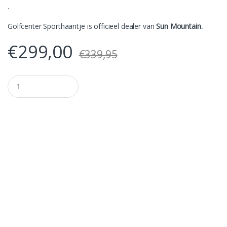
.
Golfcenter Sporthaantje is officieel dealer van
Sun Mountain.
€
299,00
€
339,95
A
a
n
t
a
l