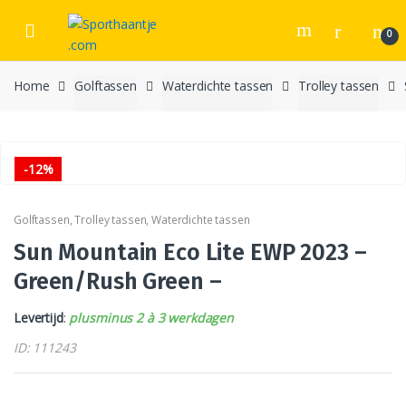
Skip
Skip
to
to
0
navigation
content
Home
Golftassen
Waterdichte tassen
Trolley tassen
-
12%
Golftassen
,
Trolley tassen
,
Waterdichte tassen
Sun Mountain Eco Lite EWP 2023 –
Green/Rush Green –
Levertijd
:
plusminus 2 à 3 werkdagen
ID: 111243