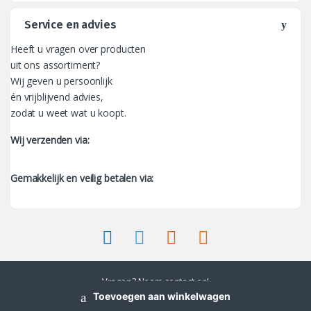
Service en advies
Heeft u vragen over producten
uit ons assortiment?
Wij geven u persoonlijk
én vrijblijvend advies,
zodat u weet wat u koopt.
Wij verzenden via:
Gemakkelijk en veilig betalen via:
Vragen? Neem contact op!
038 - 88 88 381
Toevoegen aan winkelwagen