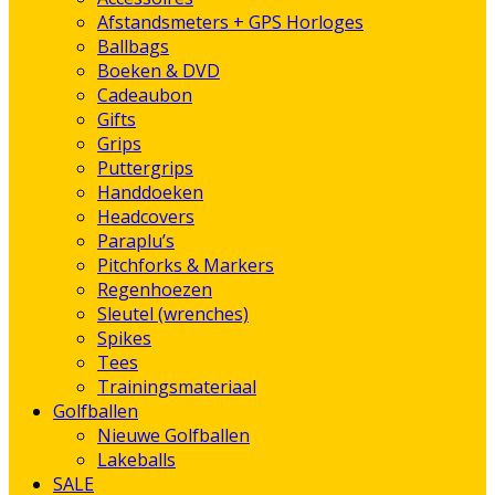
Afstandsmeters + GPS Horloges
Ballbags
Boeken & DVD
Cadeaubon
Gifts
Grips
Puttergrips
Handdoeken
Headcovers
Paraplu’s
Pitchforks & Markers
Regenhoezen
Sleutel (wrenches)
Spikes
Tees
Trainingsmateriaal
Golfballen
Nieuwe Golfballen
Lakeballs
SALE