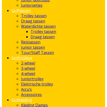
Junior Golfclubs
Juniorsetjes
Golftassen
Trolley tassen
Draag tassen
Waterdichte tassen
Trolley tassen
Draag tassen
Reistassen
Junior tassen
Tour/Staff Tassen
Golftrolleys
2-wheel
3-wheel
4-wheel
Juniortrolley
Elektrische trolley
Accu’s
Accessoires
Golfkleding
Kleding Dames