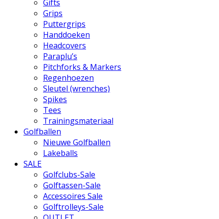
Gifts
Grips
Puttergrips
Handdoeken
Headcovers
Paraplu’s
Pitchforks & Markers
Regenhoezen
Sleutel (wrenches)
Spikes
Tees
Trainingsmateriaal
Golfballen
Nieuwe Golfballen
Lakeballs
SALE
Golfclubs-Sale
Golftassen-Sale
Accessoires Sale
Golftrolleys-Sale
OUTLET