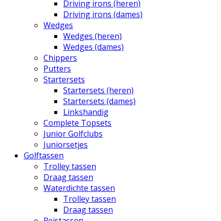
Driving irons (heren)
Driving irons (dames)
Wedges
Wedges (heren)
Wedges (dames)
Chippers
Putters
Startersets
Startersets (heren)
Startersets (dames)
Linkshandig
Complete Topsets
Junior Golfclubs
Juniorsetjes
Golftassen
Trolley tassen
Draag tassen
Waterdichte tassen
Trolley tassen
Draag tassen
Reistassen