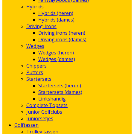
Fairwaywoods (dames)
Hybrids
Hybrids (heren)
Hybrids (dames)
Driving-Irons
Driving irons (heren)
Driving irons (dames)
Wedges
Wedges (heren)
Wedges (dames)
Chippers
Putters
Startersets
Startersets (heren)
Startersets (dames)
Linkshandig
Complete Topsets
Junior Golfclubs
Juniorsetjes
Golftassen
Trolley tassen