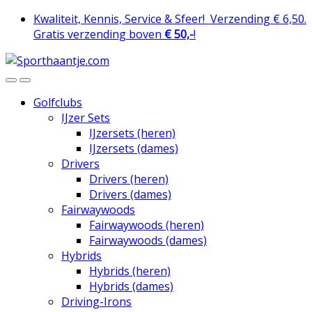
Skip
Skip
Kwaliteit, Kennis, Service & Sfeer!
Verzending € 6,50.
to
to
Gratis verzending boven
€ 50,-
!
navigation
content
Golfclubs
IJzer Sets
IJzersets (heren)
IJzersets (dames)
Drivers
Drivers (heren)
Drivers (dames)
Fairwaywoods
Fairwaywoods (heren)
Fairwaywoods (dames)
Hybrids
Hybrids (heren)
Hybrids (dames)
Driving-Irons