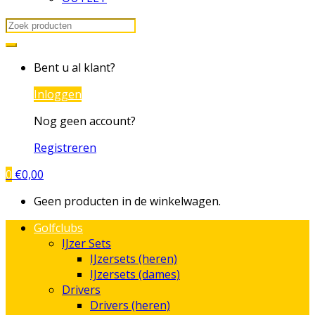
Search
for:
Bent u al klant?
Inloggen
Nog geen account?
Registreren
0
€
0,00
Geen producten in de winkelwagen.
Golfclubs
IJzer Sets
IJzersets (heren)
IJzersets (dames)
Drivers
Drivers (heren)