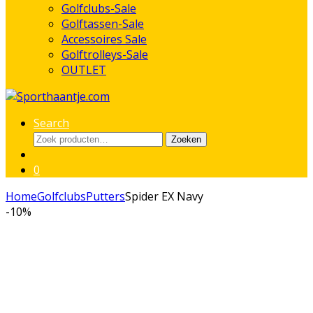
Golfclubs-Sale
Golftassen-Sale
Accessoires Sale
Golftrolleys-Sale
OUTLET
Search
Zoeken
Zoeken
naar:
0
Home
Golfclubs
Putters
Spider EX Navy
-
10%