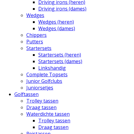
Driving irons (heren)
Driving irons (dames)
Wedges
Wedges (heren)
Wedges (dames)
Chippers
Putters
Startersets
Startersets (heren)
Startersets (dames)
Linkshandig
Complete Topsets
Junior Golfclubs
Juniorsetjes
Golftassen
Trolley tassen
Draag tassen
Waterdichte tassen
Trolley tassen
Draag tassen
Reistassen