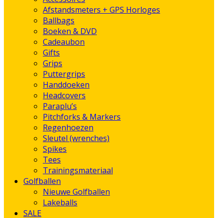
Afstandsmeters + GPS Horloges
Ballbags
Boeken & DVD
Cadeaubon
Gifts
Grips
Puttergrips
Handdoeken
Headcovers
Paraplu’s
Pitchforks & Markers
Regenhoezen
Sleutel (wrenches)
Spikes
Tees
Trainingsmateriaal
Golfballen
Nieuwe Golfballen
Lakeballs
SALE