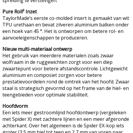
spreiding te verstevigen.
Pure Roll² Inzet
TaylorMade’s eerste co-molded insert is gemaakt van wit
TPU urethaan en bevat zilveren aluminium balken onder
een hoek van 45 °. Het is ontworpen om betere rol- en
aanvoeleigenschappen te produceren.
Nieuw multi-materiaal ontwerp
Het gebruik van meerdere materialen zoals zwaar
wolfraam in de ruggewichten zorgt voor een diep
zwaartepunt voor betere afstandscontrole. Lichtgewicht
aluminium en composiet zorgen voor betere
prestatievoordelen rond de omtrek van het hoofd. Zwaar
staal is strategisch gevormd op het frame van de hiel- en
teengebieden voor optimale stabiliteit.
Hoofdvorm
Een iets meer gestroomlijnd hoofdontwerp (vergeleken
met Spider X) met zachtere lijnen en een meer afgeronde
achterkant. Over het algemeen is de Spider EX-kop iets
groter (3,5 mm hiel tot teen en 2,7 mm van voren naar