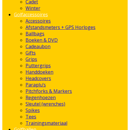
Cadet
Winter
Golfaccessoires
Accessoires
Afstandsmeters + GPS Horloges
Ballbags
Boeken & DVD
Cadeaubon
Gifts
Grips
Puttergrips
Handdoeken
Headcovers
Paraplu’s
Pitchforks & Markers
Regenhoezen
Sleutel (wrenches)
Spikes
Tees
Trainingsmateriaal
Golfballen