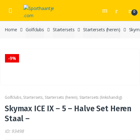
Skip
Skip
to
to
0
navigation
content
Home
Golfclubs
Startersets
Startersets (heren)
Skyma
-
9%
Golfclubs
,
Startersets
,
Startersets (heren)
,
Startersets (linkshandig)
Skymax ICE IX – 5 – Halve Set Heren
Staal –
ID: 93498