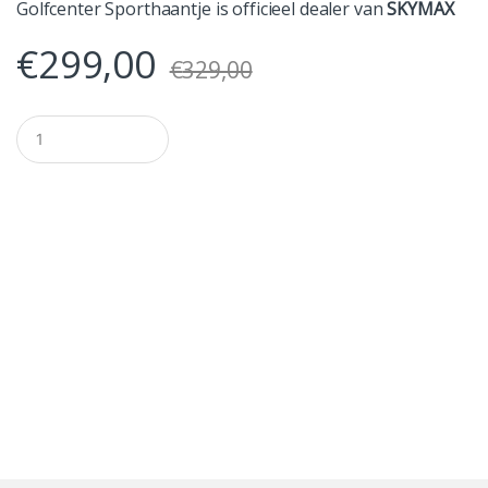
Golfcenter Sporthaantje is officieel dealer van
SKYMAX
€
299,00
€
329,00
A
a
n
t
a
l