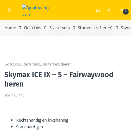
Skip
Skip
to
to
0
navigation
content
Home
Golfclubs
Startersets
Startersets (heren)
Skyma
Golfclubs
,
Startersets
,
Startersets (heren)
Skymax ICE IX – 5 – Fairwaywood
heren
ID: 111151
Rechtshandig en linkshandig
Standaard grip