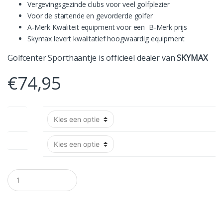
Vergevingsgezinde clubs voor veel golfplezier
Voor de startende en gevorderde golfer
A-Merk Kwaliteit equipment voor een B-Merk prijs
Skymax levert kwalitatief hoogwaardig equipment
Golfcenter Sporthaantje is officieel dealer van
SKYMAX
€
74,95
Hand
Wood
A
a
n
t
a
l