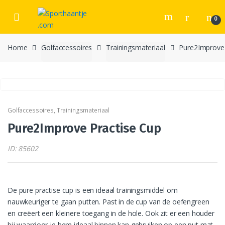
Skip
Skip
to
to
0
navigation
content
Home
Golfaccessoires
Trainingsmateriaal
Pure2Improve 
Golfaccessoires
,
Trainingsmateriaal
Pure2Improve Practise Cup
ID: 85602
De pure practise cup is een ideaal trainingsmiddel om
nauwkeuriger te gaan putten. Past in de cup van de oefengreen
en creëert een kleinere toegang in de hole. Ook zit er een houder
bij waardoor je hem ideaal binnen kan gebruiken op een put mat