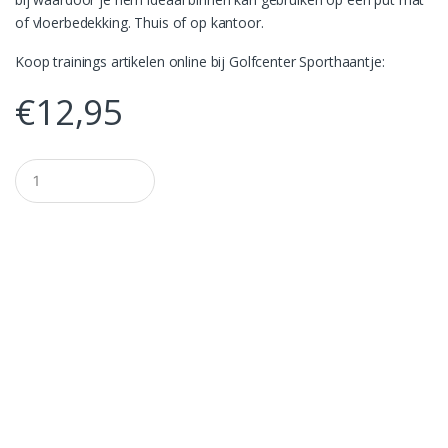
of vloerbedekking. Thuis of op kantoor.
Koop trainings artikelen online bij Golfcenter Sporthaantje:
€
12,95
A
a
n
t
a
l