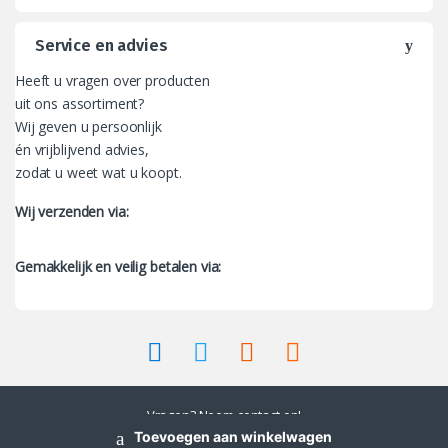
Service en advies
Heeft u vragen over producten
uit ons assortiment?
Wij geven u persoonlijk
én vrijblijvend advies,
zodat u weet wat u koopt.
Wij verzenden via:
Gemakkelijk en veilig betalen via:
Vragen? Neem contact op!
038 - 88 88 381
Toevoegen aan winkelwagen