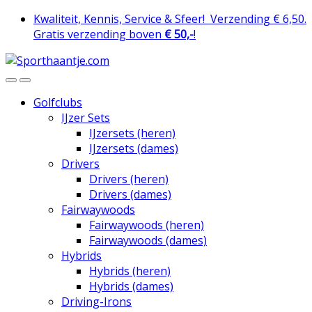
Skip
Skip
Kwaliteit, Kennis, Service & Sfeer!
Verzending € 6,50.
to
to
Gratis verzending boven
€ 50,-
!
navigation
content
Golfclubs
IJzer Sets
IJzersets (heren)
IJzersets (dames)
Drivers
Drivers (heren)
Drivers (dames)
Fairwaywoods
Fairwaywoods (heren)
Fairwaywoods (dames)
Hybrids
Hybrids (heren)
Hybrids (dames)
Driving-Irons