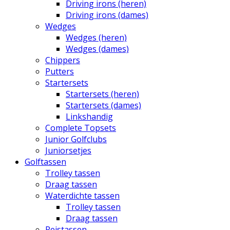
Driving irons (heren)
Driving irons (dames)
Wedges
Wedges (heren)
Wedges (dames)
Chippers
Putters
Startersets
Startersets (heren)
Startersets (dames)
Linkshandig
Complete Topsets
Junior Golfclubs
Juniorsetjes
Golftassen
Trolley tassen
Draag tassen
Waterdichte tassen
Trolley tassen
Draag tassen
Reistassen