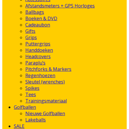
Afstandsmeters + GPS Horloges
Ballbags
Boeken & DVD
Cadeaubon
Gifts
Grips
Puttergrips
Handdoeken
Headcovers
Paraplu’s
Pitchforks & Markers
Regenhoezen
Sleutel (wrenches)
Spikes
Tees
Trainingsmateriaal
Golfballen
Nieuwe Golfballen
Lakeballs
SALE