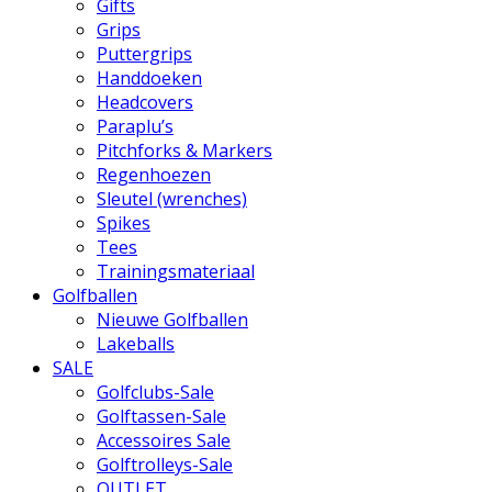
Gifts
Grips
Puttergrips
Handdoeken
Headcovers
Paraplu’s
Pitchforks & Markers
Regenhoezen
Sleutel (wrenches)
Spikes
Tees
Trainingsmateriaal
Golfballen
Nieuwe Golfballen
Lakeballs
SALE
Golfclubs-Sale
Golftassen-Sale
Accessoires Sale
Golftrolleys-Sale
OUTLET