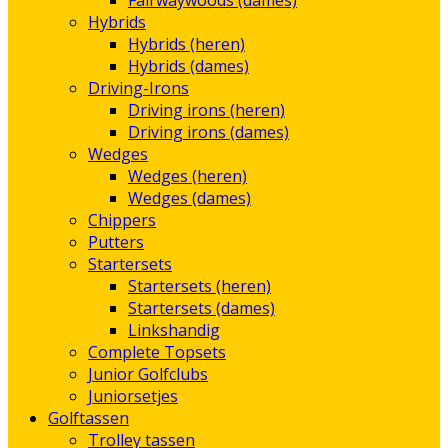
Fairwaywoods (dames)
Hybrids
Hybrids (heren)
Hybrids (dames)
Driving-Irons
Driving irons (heren)
Driving irons (dames)
Wedges
Wedges (heren)
Wedges (dames)
Chippers
Putters
Startersets
Startersets (heren)
Startersets (dames)
Linkshandig
Complete Topsets
Junior Golfclubs
Juniorsetjes
Golftassen
Trolley tassen