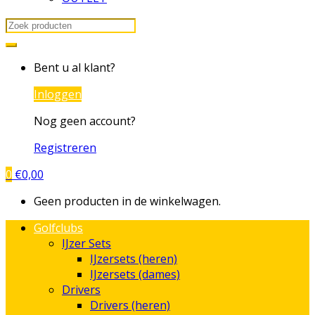
Search
for:
Bent u al klant?
Inloggen
Nog geen account?
Registreren
0
€
0,00
Geen producten in de winkelwagen.
Golfclubs
IJzer Sets
IJzersets (heren)
IJzersets (dames)
Drivers
Drivers (heren)