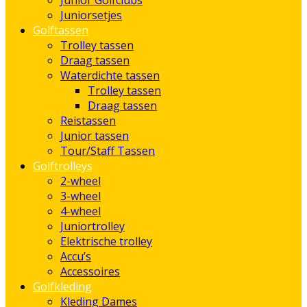
Junior Golfclubs
Juniorsetjes
Golftassen
Trolley tassen
Draag tassen
Waterdichte tassen
Trolley tassen
Draag tassen
Reistassen
Junior tassen
Tour/Staff Tassen
Golftrolleys
2-wheel
3-wheel
4-wheel
Juniortrolley
Elektrische trolley
Accu’s
Accessoires
Golfkleding
Kleding Dames