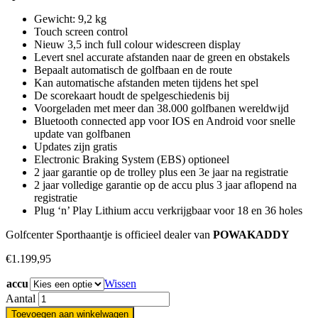
Gewicht: 9,2 kg
Touch screen control
Nieuw 3,5 inch full colour widescreen display
Levert snel accurate afstanden naar de green en obstakels
Bepaalt automatisch de golfbaan en de route
Kan automatische afstanden meten tijdens het spel
De scorekaart houdt de spelgeschiedenis bij
Voorgeladen met meer dan 38.000 golfbanen wereldwijd
Bluetooth connected app voor IOS en Android voor snelle
update van golfbanen
Updates zijn gratis
Electronic Braking System (EBS) optioneel
2 jaar garantie op de trolley plus een 3e jaar na registratie
2 jaar volledige garantie op de accu plus 3 jaar aflopend na
registratie
Plug ‘n’ Play Lithium accu verkrijgbaar voor 18 en 36 holes
Golfcenter Sporthaantje is officieel dealer van
POWAKADDY
€
1.199,95
accu
Wissen
Aantal
Toevoegen aan winkelwagen