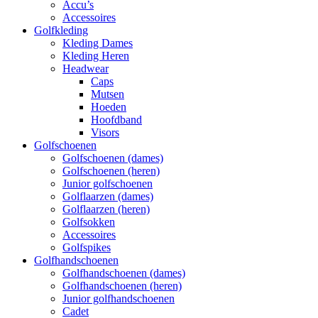
Accu’s
Accessoires
Golfkleding
Kleding Dames
Kleding Heren
Headwear
Caps
Mutsen
Hoeden
Hoofdband
Visors
Golfschoenen
Golfschoenen (dames)
Golfschoenen (heren)
Junior golfschoenen
Golflaarzen (dames)
Golflaarzen (heren)
Golfsokken
Accessoires
Golfspikes
Golfhandschoenen
Golfhandschoenen (dames)
Golfhandschoenen (heren)
Junior golfhandschoenen
Cadet