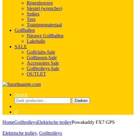
Regenhoezen
Sleutel (wrenches)
Spikes
Tees
Trainingsmateriaal
Golfballen
Nieuwe Golfballen
Lakeballs
SALE
Golfclubs-Sale
Golftassen-Sale
Accessoires Sale
Golftrolleys-Sale
OUTLET
Search
Zoeken
Zoeken
naar:
0
Home
Golftrolleys
Elektrische trolley
Powakaddy FX7 GPS
Elektrische trolley
,
Golftrolleys