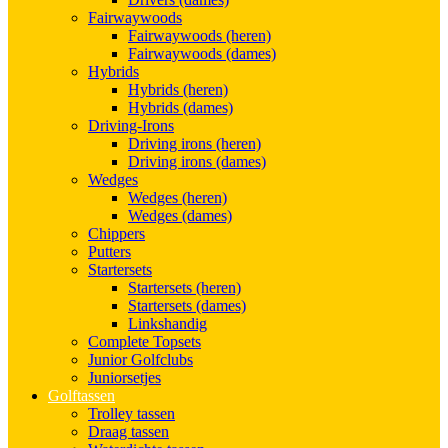
Fairwaywoods
Fairwaywoods (heren)
Fairwaywoods (dames)
Hybrids
Hybrids (heren)
Hybrids (dames)
Driving-Irons
Driving irons (heren)
Driving irons (dames)
Wedges
Wedges (heren)
Wedges (dames)
Chippers
Putters
Startersets
Startersets (heren)
Startersets (dames)
Linkshandig
Complete Topsets
Junior Golfclubs
Juniorsetjes
Golftassen
Trolley tassen
Draag tassen