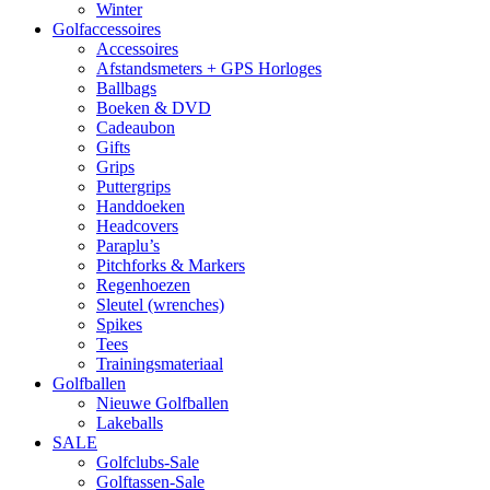
Winter
Golfaccessoires
Accessoires
Afstandsmeters + GPS Horloges
Ballbags
Boeken & DVD
Cadeaubon
Gifts
Grips
Puttergrips
Handdoeken
Headcovers
Paraplu’s
Pitchforks & Markers
Regenhoezen
Sleutel (wrenches)
Spikes
Tees
Trainingsmateriaal
Golfballen
Nieuwe Golfballen
Lakeballs
SALE
Golfclubs-Sale
Golftassen-Sale