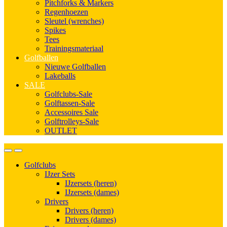
Pitchforks & Markers
Regenhoezen
Sleutel (wrenches)
Spikes
Tees
Trainingsmateriaal
Golfballen
Nieuwe Golfballen
Lakeballs
SALE
Golfclubs-Sale
Golftassen-Sale
Accessoires Sale
Golftrolleys-Sale
OUTLET
Golfclubs
IJzer Sets
IJzersets (heren)
IJzersets (dames)
Drivers
Drivers (heren)
Drivers (dames)