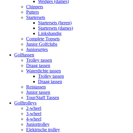
Wedges (dames)
Chippers
Putters
Startersets
Startersets (heren)
Startersets (dames)
Linkshandig
Complete Topsets
Junior Golfclubs
Juniorsetjes
Golftassen
Trolley tassen
Draag tassen
Waterdichte tassen
Trolley tassen
Draag tassen
Reistassen
Junior tassen
Tour/Staff Tassen
Golftrolleys
2-wheel
3-wheel
4-wheel
Juniortrolley
Elektrische trolley