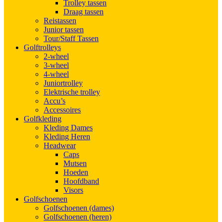
Trolley tassen
Draag tassen
Reistassen
Junior tassen
Tour/Staff Tassen
Golftrolleys
2-wheel
3-wheel
4-wheel
Juniortrolley
Elektrische trolley
Accu’s
Accessoires
Golfkleding
Kleding Dames
Kleding Heren
Headwear
Caps
Mutsen
Hoeden
Hoofdband
Visors
Golfschoenen
Golfschoenen (dames)
Golfschoenen (heren)