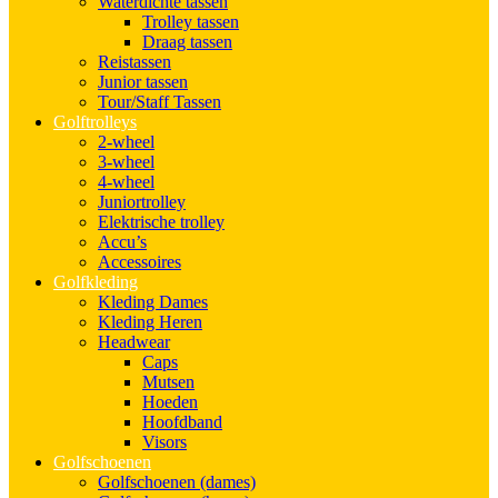
Waterdichte tassen
Trolley tassen
Draag tassen
Reistassen
Junior tassen
Tour/Staff Tassen
Golftrolleys
2-wheel
3-wheel
4-wheel
Juniortrolley
Elektrische trolley
Accu’s
Accessoires
Golfkleding
Kleding Dames
Kleding Heren
Headwear
Caps
Mutsen
Hoeden
Hoofdband
Visors
Golfschoenen
Golfschoenen (dames)