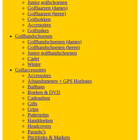
Junior golfschoenen
Golflaarzen (dames)
Golflaarzen (heren)
Golfsokken
Accessoires
Golfspikes
Golfhandschoenen
Golfhandschoenen (dames)
Golfhandschoenen (heren)
Junior golfhandschoenen
Cadet
Winter
Golfaccessoires
Accessoires
Afstandsmeters + GPS Horloges
Ballbags
Boeken & DVD
Cadeaubon
Gifts
Grips
Puttergrips
Handdoeken
Headcovers
Paraplu’s
Pitchforks & Markers