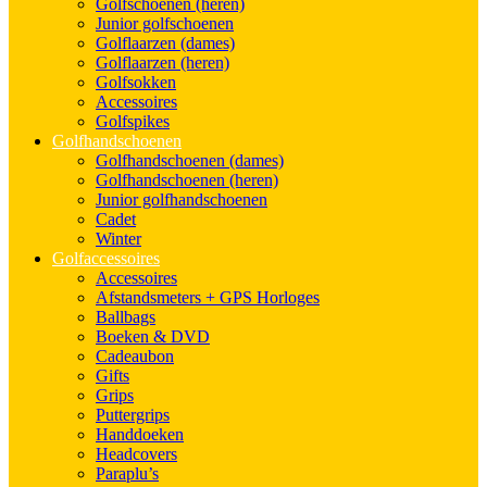
Golfschoenen (heren)
Junior golfschoenen
Golflaarzen (dames)
Golflaarzen (heren)
Golfsokken
Accessoires
Golfspikes
Golfhandschoenen
Golfhandschoenen (dames)
Golfhandschoenen (heren)
Junior golfhandschoenen
Cadet
Winter
Golfaccessoires
Accessoires
Afstandsmeters + GPS Horloges
Ballbags
Boeken & DVD
Cadeaubon
Gifts
Grips
Puttergrips
Handdoeken
Headcovers
Paraplu’s