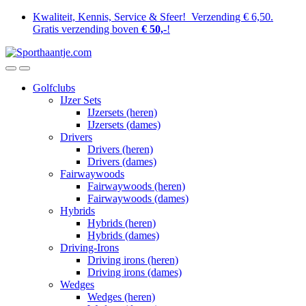
Skip
Skip
Kwaliteit, Kennis, Service & Sfeer!
Verzending € 6,50.
to
to
Gratis verzending boven
€ 50,-
!
navigation
content
Golfclubs
IJzer Sets
IJzersets (heren)
IJzersets (dames)
Drivers
Drivers (heren)
Drivers (dames)
Fairwaywoods
Fairwaywoods (heren)
Fairwaywoods (dames)
Hybrids
Hybrids (heren)
Hybrids (dames)
Driving-Irons
Driving irons (heren)
Driving irons (dames)
Wedges
Wedges (heren)