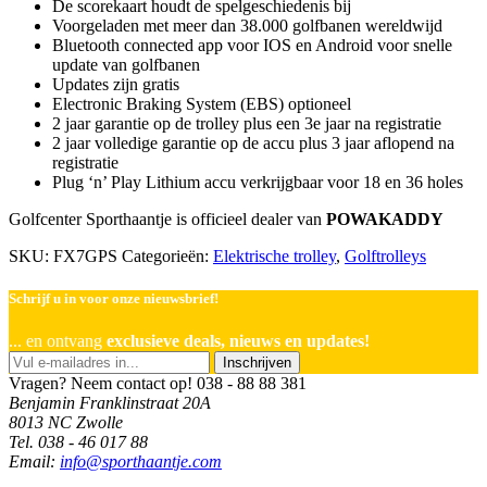
De scorekaart houdt de spelgeschiedenis bij
Voorgeladen met meer dan 38.000 golfbanen wereldwijd
Bluetooth connected app voor IOS en Android voor snelle
update van golfbanen
Updates zijn gratis
Electronic Braking System (EBS) optioneel
2 jaar garantie op de trolley plus een 3e jaar na registratie
2 jaar volledige garantie op de accu plus 3 jaar aflopend na
registratie
Plug ‘n’ Play Lithium accu verkrijgbaar voor 18 en 36 holes
Golfcenter Sporthaantje is officieel dealer van
POWAKADDY
SKU:
FX7GPS
Categorieën:
Elektrische trolley
,
Golftrolleys
Schrijf u in voor onze nieuwsbrief!
... en ontvang
exclusieve deals, nieuws en updates!
Inschrijven
Vragen? Neem contact op!
038 - 88 88 381
Benjamin Franklinstraat 20A
8013 NC Zwolle
Tel. 038 - 46 017 88
Email:
info@sporthaantje.com