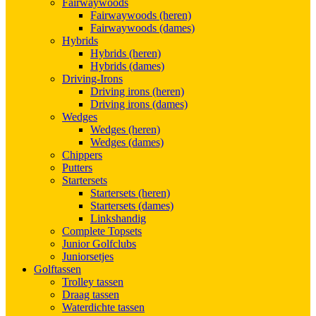
Fairwaywoods
Fairwaywoods (heren)
Fairwaywoods (dames)
Hybrids
Hybrids (heren)
Hybrids (dames)
Driving-Irons
Driving irons (heren)
Driving irons (dames)
Wedges
Wedges (heren)
Wedges (dames)
Chippers
Putters
Startersets
Startersets (heren)
Startersets (dames)
Linkshandig
Complete Topsets
Junior Golfclubs
Juniorsetjes
Golftassen
Trolley tassen
Draag tassen
Waterdichte tassen