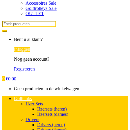
Accessoires Sale
Golftrolleys-Sale
OUTLET
Search
for:
Bent u al klant?
Inloggen
Nog geen account?
Registreren
0
€
0,00
Geen producten in de winkelwagen.
Golfclubs
IJzer Sets
IJzersets (heren)
IJzersets (dames)
Drivers
Drivers (heren)
Drivers (dames)