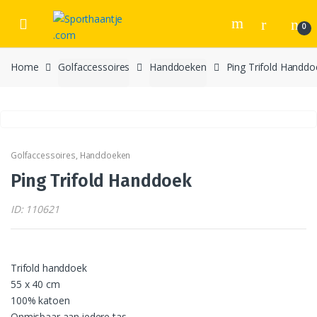
Skip
Skip
to
to
0
navigation
content
Home
Golfaccessoires
Handdoeken
Ping Trifold Handdo
Golfaccessoires
,
Handdoeken
Ping Trifold Handdoek
ID: 110621
Trifold handdoek
55 x 40 cm
100% katoen
Onmisbaar aan iedere tas