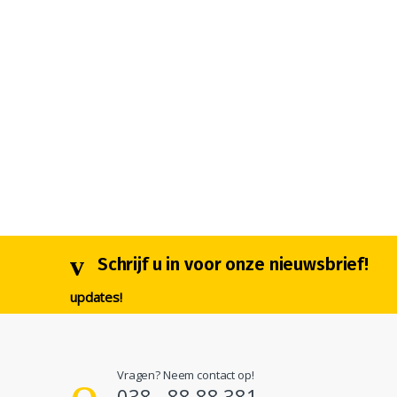
Schrijf u in voor onze nieuwsbrief!
updates!
Vragen? Neem contact op!
038 - 88 88 381