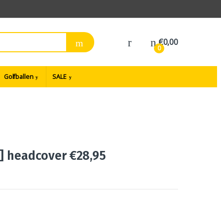
€
0,00
0
Golfballen
SALE
r] headcover €28,95