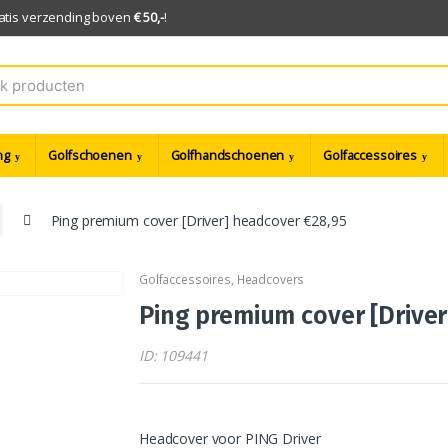
ratis verzending boven
€ 50,-
!
ng
Golfschoenen
Golfhandschoenen
Golfaccessoires
Ping premium cover [Driver] headcover €28,95
Golfaccessoires
,
Headcovers
Ping premium cover [Drive
ID: 109441
Headcover voor PING Driver