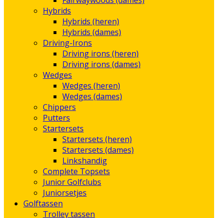
Fairwaywoods (dames)
Hybrids
Hybrids (heren)
Hybrids (dames)
Driving-Irons
Driving irons (heren)
Driving irons (dames)
Wedges
Wedges (heren)
Wedges (dames)
Chippers
Putters
Startersets
Startersets (heren)
Startersets (dames)
Linkshandig
Complete Topsets
Junior Golfclubs
Juniorsetjes
Golftassen
Trolley tassen