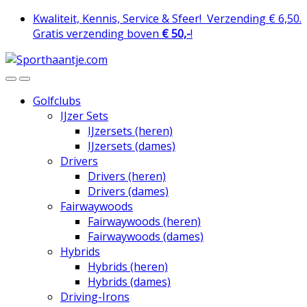
Skip
Skip
Kwaliteit, Kennis, Service & Sfeer!
Verzending € 6,50.
to
to
Gratis verzending boven
€ 50,-
!
navigation
content
Golfclubs
IJzer Sets
IJzersets (heren)
IJzersets (dames)
Drivers
Drivers (heren)
Drivers (dames)
Fairwaywoods
Fairwaywoods (heren)
Fairwaywoods (dames)
Hybrids
Hybrids (heren)
Hybrids (dames)
Driving-Irons