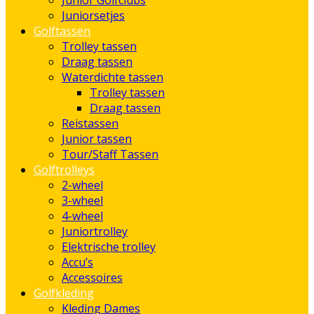
Junior Golfclubs
Juniorsetjes
Golftassen
Trolley tassen
Draag tassen
Waterdichte tassen
Trolley tassen
Draag tassen
Reistassen
Junior tassen
Tour/Staff Tassen
Golftrolleys
2-wheel
3-wheel
4-wheel
Juniortrolley
Elektrische trolley
Accu’s
Accessoires
Golfkleding
Kleding Dames