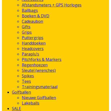
Afstandsmeters + GPS Horloges
Ballbags
Boeken & DVD
Cadeaubon
Gifts
Grips
Puttergrips
Handdoeken
Headcovers
Paraplu’s
Pitchforks & Markers
Regenhoezen
Sleutel (wrenches)
Spikes
Tees
Trainingsmateriaal
Golfballen
Nieuwe Golfballen
Lakeballs
SALE