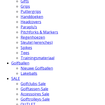
Gifts
Grips
Puttergrips
Handdoeken
Headcovers
Paraplu’s
Pitchforks & Markers
Regenhoezen
Sleutel (wrenches)
Spikes
Tees
Trainingsmateriaal
Golfballen
Nieuwe Golfballen
Lakeballs
SALE
Golfclubs-Sale
Golftassen-Sale
Accessoires Sale
Golftrolleys-Sale
OUTLET