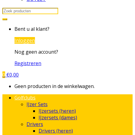
Search
for:
Bent u al klant?
Inloggen
Nog geen account?
Registreren
0
€
0,00
Geen producten in de winkelwagen.
Golfclubs
IJzer Sets
IJzersets (heren)
IJzersets (dames)
Drivers
Drivers (heren)