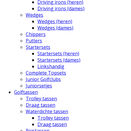
Driving irons (heren)
Driving irons (dames)
Wedges
Wedges (heren)
Wedges (dames)
Chippers
Putters
Startersets
Startersets (heren)
Startersets (dames)
Linkshandig
Complete Topsets
Junior Golfclubs
Juniorsetjes
Golftassen
Trolley tassen
Draag tassen
Waterdichte tassen
Trolley tassen
Draag tassen
Reistassen