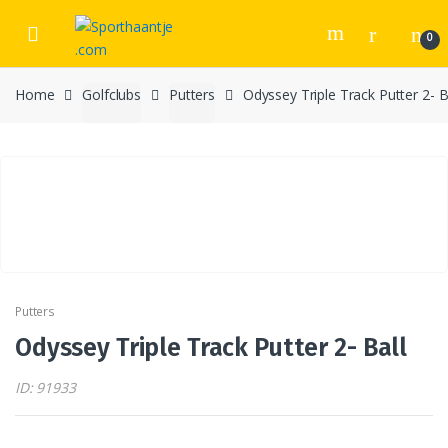
Skip
Skip
to
to
0
navigation
content
Home
Golfclubs
Putters
Odyssey Triple Track Putter 2- B
Putters
Odyssey Triple Track Putter 2- Ball
ID: 91933