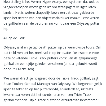
kleurstelling is het Vernier Hyper Acuity, een systeem dat ook op
vliegdekschepen wordt gebruikt om straaljagers veilig te laten
landen. Het is wetenschappelijk bewezen dat deze gekleurde
lijnen het richten van een object makkelijker maakt. Eerst waren
de golfballen aan de beurt, en nu komt daar een Odyssey putter
bij.
#1 op de Tour
Odyssey is al enige tijd de #1 putter op de wereldwijde tours. Om
dat te blijven zet het merk vol in op innovatie. De inspiratie voor
deze opvallende Triple Track putters komt van de gelijknamige
golfbal die een tijdje geleden verscheen (en o.a. gebruikt wordt
door Phil Mickelson).
‘We waren direct geïntrigeerd door de Triple Track golfbal’, zegt
Sean Toulon, General Manager van Odyssey. ‘We begonnen gelijk
lijnen te tekenen op het putterhoofd, en inderdaad, uit tests
kwam naar voren dat het combineren van een Triple Track
golfbal met een Triple Track putter de accuratesse bevorderde.’