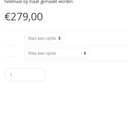
helemaal op maat gemaakt worden.
€
279,00
Lengte
Hand
A
a
n
t
a
l