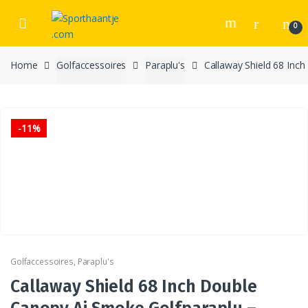
Skip
Skip
to
to
0
navigation
content
Home
Golfaccessoires
Paraplu's
Callaway Shield 68 Inc
-
11%
Golfaccessoires
,
Paraplu's
Callaway Shield 68 Inch Double