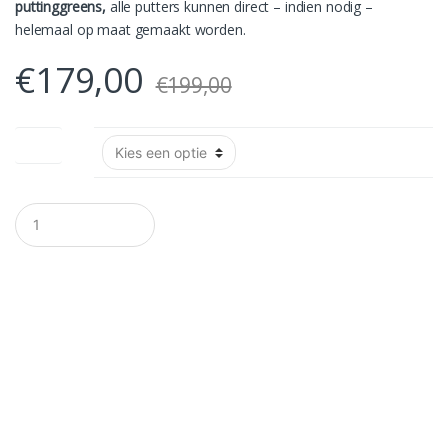
puttinggreens,
alle putters kunnen direct – indien nodig –
helemaal op maat gemaakt worden.
€
179,00
€
199,00
Lengte
A
a
n
t
a
l