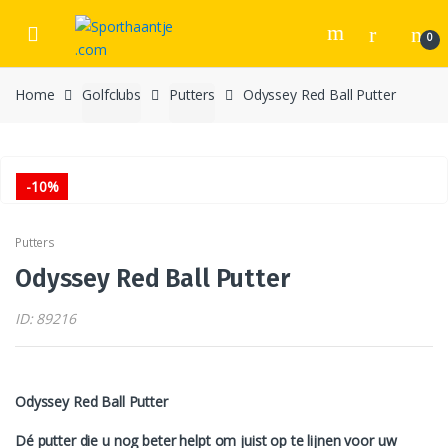
Skip
Skip
to
to
0
navigation
content
Home
Golfclubs
Putters
Odyssey Red Ball Putter
-
10%
Putters
Odyssey Red Ball Putter
ID: 89216
Odyssey Red Ball Putter
Dé putter die u nog beter helpt om juist op te lijnen voor uw