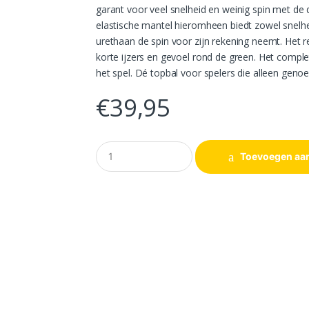
garant voor veel snelheid en weinig spin met de 
elastische mantel hieromheen biedt zowel snelhei
urethaan de spin voor zijn rekening neemt. Het r
korte ijzers en gevoel rond de green. Het comple
het spel. Dé topbal voor spelers die alleen gen
€
39,95
A
Toevoegen aa
a
n
t
a
l