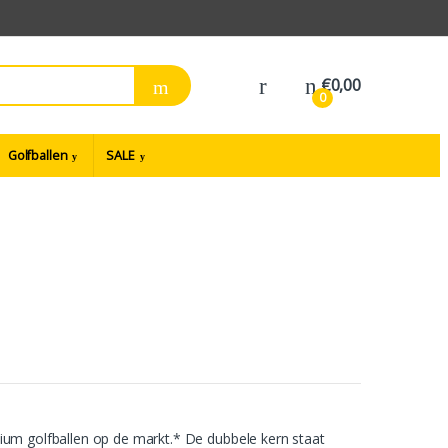
€
0,00
0
Golfballen
SALE
um golfballen op de markt.* De dubbele kern staat