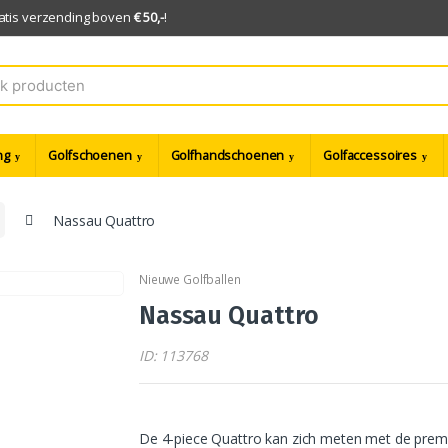
ratis verzending boven
€ 50,-
!
ng
Golfschoenen
Golfhandschoenen
Golfaccessoires
Nassau Quattro
Nieuwe Golfballen
Nassau Quattro
ID: 113768
De 4-piece Quattro kan zich meten met de premi