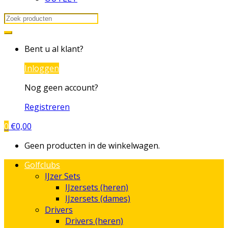
Search
for:
Bent u al klant?
Inloggen
Nog geen account?
Registreren
0
€
0,00
Geen producten in de winkelwagen.
Golfclubs
IJzer Sets
IJzersets (heren)
IJzersets (dames)
Drivers
Drivers (heren)