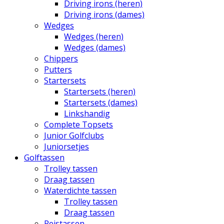
Driving irons (heren)
Driving irons (dames)
Wedges
Wedges (heren)
Wedges (dames)
Chippers
Putters
Startersets
Startersets (heren)
Startersets (dames)
Linkshandig
Complete Topsets
Junior Golfclubs
Juniorsetjes
Golftassen
Trolley tassen
Draag tassen
Waterdichte tassen
Trolley tassen
Draag tassen
Reistassen