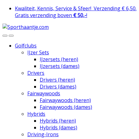
Skip
Skip
Kwaliteit, Kennis, Service & Sfeer!
Verzending € 6,50.
to
to
Gratis verzending boven
€ 50,-
!
navigation
content
Golfclubs
IJzer Sets
IJzersets (heren)
IJzersets (dames)
Drivers
Drivers (heren)
Drivers (dames)
Fairwaywoods
Fairwaywoods (heren)
Fairwaywoods (dames)
Hybrids
Hybrids (heren)
Hybrids (dames)
Driving-Irons