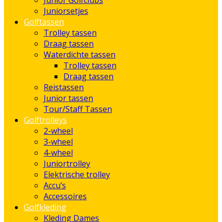
Junior Golfclubs
Juniorsetjes
Golftassen
Trolley tassen
Draag tassen
Waterdichte tassen
Trolley tassen
Draag tassen
Reistassen
Junior tassen
Tour/Staff Tassen
Golftrolleys
2-wheel
3-wheel
4-wheel
Juniortrolley
Elektrische trolley
Accu’s
Accessoires
Golfkleding
Kleding Dames