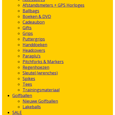
Afstandsmeters + GPS Horloges
Ballbags
Boeken & DVD
Cadeaubon
Gifts
Grips
Puttergrips
Handdoeken
Headcovers
Paraplu’s
Pitchforks & Markers
Regenhoezen
Sleutel (wrenches)
Spikes
Tees
Trainingsmateriaal
Golfballen
Nieuwe Golfballen
Lakeballs
SALE