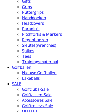
Gifts
Grips
Puttergrips
Handdoeken
Headcovers
Paraplu’s
Pitchforks & Markers
Regenhoezen
Sleutel (wrenches)
Spikes
Tees
Trainingsmateriaal
Golfballen
Nieuwe Golfballen
Lakeballs
SALE
Golfclubs-Sale
Golftassen-Sale
Accessoires Sale
Golftrolleys-Sale
OUTLET