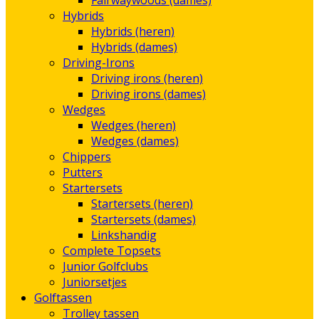
Fairwaywoods (dames)
Hybrids
Hybrids (heren)
Hybrids (dames)
Driving-Irons
Driving irons (heren)
Driving irons (dames)
Wedges
Wedges (heren)
Wedges (dames)
Chippers
Putters
Startersets
Startersets (heren)
Startersets (dames)
Linkshandig
Complete Topsets
Junior Golfclubs
Juniorsetjes
Golftassen
Trolley tassen