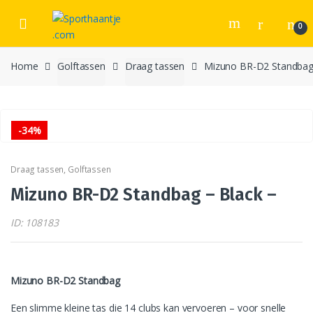
Skip
Skip
to
to
0
navigation
content
Home
Golftassen
Draag tassen
Mizuno BR-D2 Standbag 
-
34%
Draag tassen
,
Golftassen
Mizuno BR-D2 Standbag – Black –
ID: 108183
Mizuno BR-D2 Standbag
Een slimme kleine tas die 14 clubs kan vervoeren – voor snelle