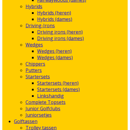
Fairwaywoods (dames)
Hybrids
Hybrids (heren)
Hybrids (dames)
Driving-Irons
Driving irons (heren)
Driving irons (dames)
Wedges
Wedges (heren)
Wedges (dames)
Chippers
Putters
Startersets
Startersets (heren)
Startersets (dames)
Linkshandig
Complete Topsets
Junior Golfclubs
Juniorsetjes
Golftassen
Trolley tassen