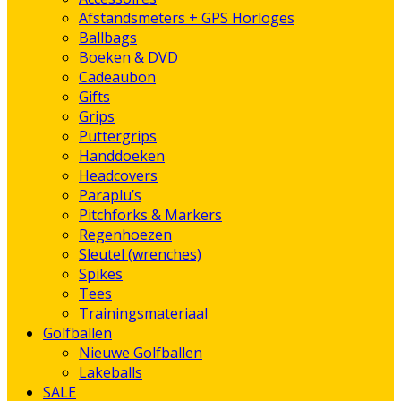
Afstandsmeters + GPS Horloges
Ballbags
Boeken & DVD
Cadeaubon
Gifts
Grips
Puttergrips
Handdoeken
Headcovers
Paraplu’s
Pitchforks & Markers
Regenhoezen
Sleutel (wrenches)
Spikes
Tees
Trainingsmateriaal
Golfballen
Nieuwe Golfballen
Lakeballs
SALE