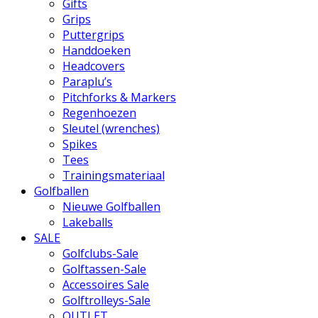
Gifts
Grips
Puttergrips
Handdoeken
Headcovers
Paraplu’s
Pitchforks & Markers
Regenhoezen
Sleutel (wrenches)
Spikes
Tees
Trainingsmateriaal
Golfballen
Nieuwe Golfballen
Lakeballs
SALE
Golfclubs-Sale
Golftassen-Sale
Accessoires Sale
Golftrolleys-Sale
OUTLET