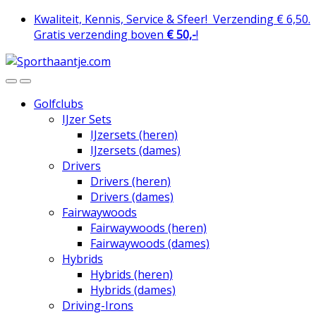
Skip
Skip
Kwaliteit, Kennis, Service & Sfeer!
Verzending € 6,50.
to
to
Gratis verzending boven
€ 50,-
!
navigation
content
Golfclubs
IJzer Sets
IJzersets (heren)
IJzersets (dames)
Drivers
Drivers (heren)
Drivers (dames)
Fairwaywoods
Fairwaywoods (heren)
Fairwaywoods (dames)
Hybrids
Hybrids (heren)
Hybrids (dames)
Driving-Irons