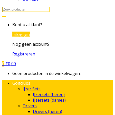
Search
for:
Bent u al klant?
Inloggen
Nog geen account?
Registreren
0
€
0,00
Geen producten in de winkelwagen.
Golfclubs
IJzer Sets
IJzersets (heren)
IJzersets (dames)
Drivers
Drivers (heren)