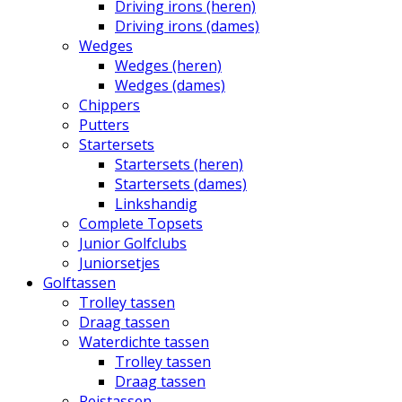
Driving irons (heren)
Driving irons (dames)
Wedges
Wedges (heren)
Wedges (dames)
Chippers
Putters
Startersets
Startersets (heren)
Startersets (dames)
Linkshandig
Complete Topsets
Junior Golfclubs
Juniorsetjes
Golftassen
Trolley tassen
Draag tassen
Waterdichte tassen
Trolley tassen
Draag tassen
Reistassen