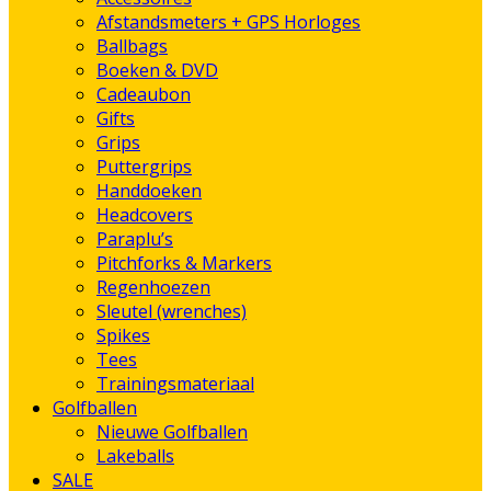
Afstandsmeters + GPS Horloges
Ballbags
Boeken & DVD
Cadeaubon
Gifts
Grips
Puttergrips
Handdoeken
Headcovers
Paraplu’s
Pitchforks & Markers
Regenhoezen
Sleutel (wrenches)
Spikes
Tees
Trainingsmateriaal
Golfballen
Nieuwe Golfballen
Lakeballs
SALE