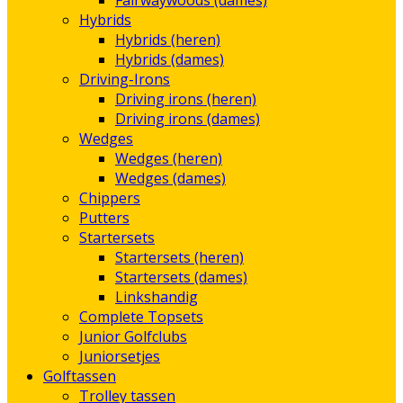
Fairwaywoods (dames)
Hybrids
Hybrids (heren)
Hybrids (dames)
Driving-Irons
Driving irons (heren)
Driving irons (dames)
Wedges
Wedges (heren)
Wedges (dames)
Chippers
Putters
Startersets
Startersets (heren)
Startersets (dames)
Linkshandig
Complete Topsets
Junior Golfclubs
Juniorsetjes
Golftassen
Trolley tassen