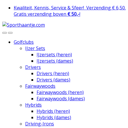
Skip
Skip
Kwaliteit, Kennis, Service & Sfeer!
Verzending € 6,50.
to
to
Gratis verzending boven
€ 50,-
!
navigation
content
Golfclubs
IJzer Sets
IJzersets (heren)
IJzersets (dames)
Drivers
Drivers (heren)
Drivers (dames)
Fairwaywoods
Fairwaywoods (heren)
Fairwaywoods (dames)
Hybrids
Hybrids (heren)
Hybrids (dames)
Driving-Irons