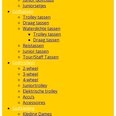
Junior Golfclubs
Juniorsetjes
Golftassen
Trolley tassen
Draag tassen
Waterdichte tassen
Trolley tassen
Draag tassen
Reistassen
Junior tassen
Tour/Staff Tassen
Golftrolleys
2-wheel
3-wheel
4-wheel
Juniortrolley
Elektrische trolley
Accu’s
Accessoires
Golfkleding
Kleding Dames