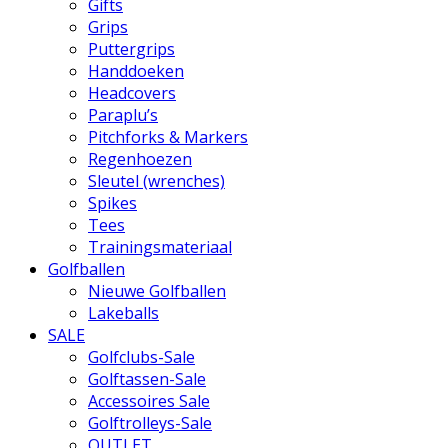
Gifts
Grips
Puttergrips
Handdoeken
Headcovers
Paraplu’s
Pitchforks & Markers
Regenhoezen
Sleutel (wrenches)
Spikes
Tees
Trainingsmateriaal
Golfballen
Nieuwe Golfballen
Lakeballs
SALE
Golfclubs-Sale
Golftassen-Sale
Accessoires Sale
Golftrolleys-Sale
OUTLET