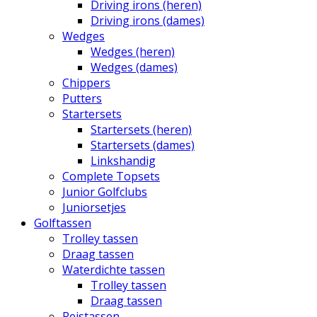
Driving irons (heren)
Driving irons (dames)
Wedges
Wedges (heren)
Wedges (dames)
Chippers
Putters
Startersets
Startersets (heren)
Startersets (dames)
Linkshandig
Complete Topsets
Junior Golfclubs
Juniorsetjes
Golftassen
Trolley tassen
Draag tassen
Waterdichte tassen
Trolley tassen
Draag tassen
Reistassen