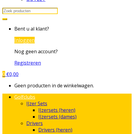
Search
for:
Bent u al klant?
Inloggen
Nog geen account?
Registreren
0
€
0,00
Geen producten in de winkelwagen.
Golfclubs
IJzer Sets
IJzersets (heren)
IJzersets (dames)
Drivers
Drivers (heren)