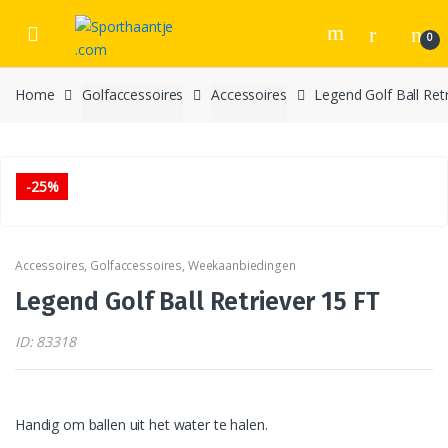
Skip
Skip
to
to
0
navigation
content
Home
Golfaccessoires
Accessoires
Legend Golf Ball Ret
-
25%
Accessoires
,
Golfaccessoires
,
Weekaanbiedingen
Legend Golf Ball Retriever 15 FT
ID: 83318
Handig om ballen uit het water te halen.