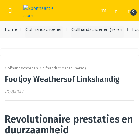
Skip
Skip
to
to
0
navigation
content
Home
Golfhandschoenen
Golfhandschoenen (heren)
Foo
Golfhandschoenen
,
Golfhandschoenen (heren)
Footjoy Weathersof Linkshandig
ID: 84941
Revolutionaire prestaties en
duurzaamheid