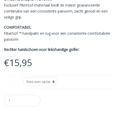
Exclusief FibreSof-materiaal biedt de meest geavanceerde
combinatie van een consistente pasvorm, zacht gevoel en een
veilige grip.
COMFORTABEL
FiberSof ™ handpalm en rug voor een consistente comfortabele
pasvorm
Rechter handschoen voor linkshandige golfer.
€
15,95
Maat
A
a
n
t
a