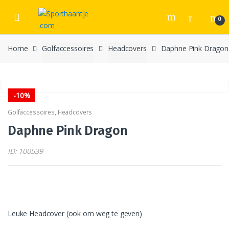
Skip
Skip
to
to
0
navigation
content
Home
Golfaccessoires
Headcovers
Daphne Pink Dragon
-
10%
Golfaccessoires
,
Headcovers
Daphne Pink Dragon
ID: 100539
Leuke Headcover (ook om weg te geven)