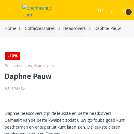
Skip
Skip
to
to
0
navigation
content
Home
Golfaccessoires
Headcovers
Daphne Pauw
-
10%
Golfaccessoires
,
Headcovers
Daphne Pauw
ID: 104582
Daphne headcovers zijn de leukste en beste headcovers.
Gemaakt van de beste kwaliteit zodat u uw golfclubs goed kunt
beschermen en er super uit kunt laten zien. De leukste dieren
headcovers vind u bij Daphne.