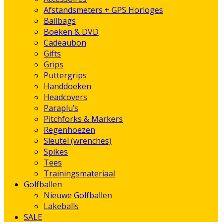
Afstandsmeters + GPS Horloges
Ballbags
Boeken & DVD
Cadeaubon
Gifts
Grips
Puttergrips
Handdoeken
Headcovers
Paraplu’s
Pitchforks & Markers
Regenhoezen
Sleutel (wrenches)
Spikes
Tees
Trainingsmateriaal
Golfballen
Nieuwe Golfballen
Lakeballs
SALE