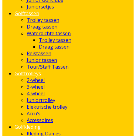
Junior Golfclubs
Juniorsetjes
Golftassen
Trolley tassen
Draag tassen
Waterdichte tassen
Trolley tassen
Draag tassen
Reistassen
Junior tassen
Tour/Staff Tassen
Golftrolleys
2-wheel
3-wheel
4-wheel
Juniortrolley
Elektrische trolley
Accu’s
Accessoires
Golfkleding
Kleding Dames