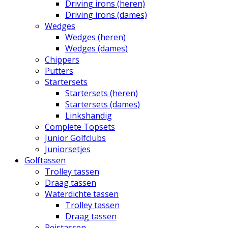
Driving irons (heren)
Driving irons (dames)
Wedges
Wedges (heren)
Wedges (dames)
Chippers
Putters
Startersets
Startersets (heren)
Startersets (dames)
Linkshandig
Complete Topsets
Junior Golfclubs
Juniorsetjes
Golftassen
Trolley tassen
Draag tassen
Waterdichte tassen
Trolley tassen
Draag tassen
Reistassen