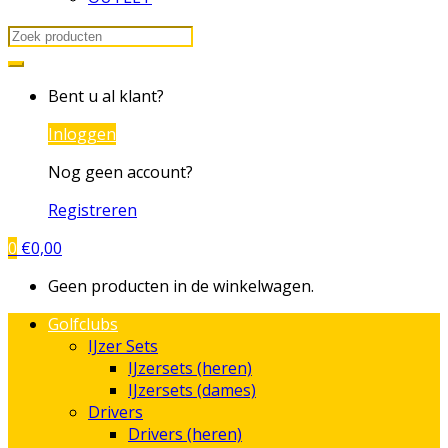
Search
for:
Bent u al klant?
Inloggen
Nog geen account?
Registreren
0
€
0,00
Geen producten in de winkelwagen.
Golfclubs
IJzer Sets
IJzersets (heren)
IJzersets (dames)
Drivers
Drivers (heren)