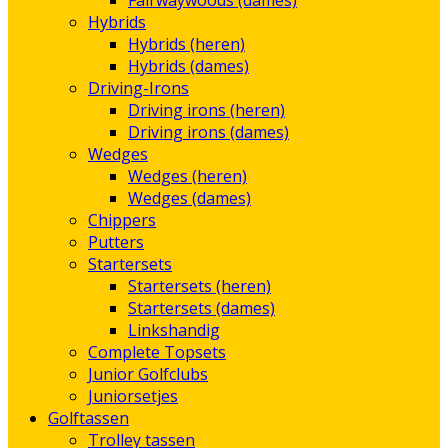
Fairwaywoods (dames)
Hybrids
Hybrids (heren)
Hybrids (dames)
Driving-Irons
Driving irons (heren)
Driving irons (dames)
Wedges
Wedges (heren)
Wedges (dames)
Chippers
Putters
Startersets
Startersets (heren)
Startersets (dames)
Linkshandig
Complete Topsets
Junior Golfclubs
Juniorsetjes
Golftassen
Trolley tassen