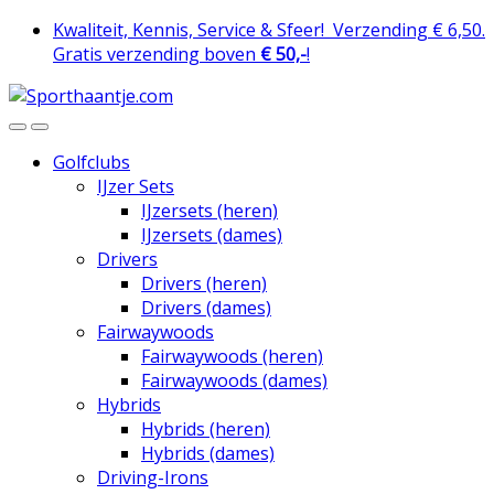
Skip
Skip
Kwaliteit, Kennis, Service & Sfeer!
Verzending € 6,50.
to
to
Gratis verzending boven
€ 50,-
!
navigation
content
Golfclubs
IJzer Sets
IJzersets (heren)
IJzersets (dames)
Drivers
Drivers (heren)
Drivers (dames)
Fairwaywoods
Fairwaywoods (heren)
Fairwaywoods (dames)
Hybrids
Hybrids (heren)
Hybrids (dames)
Driving-Irons