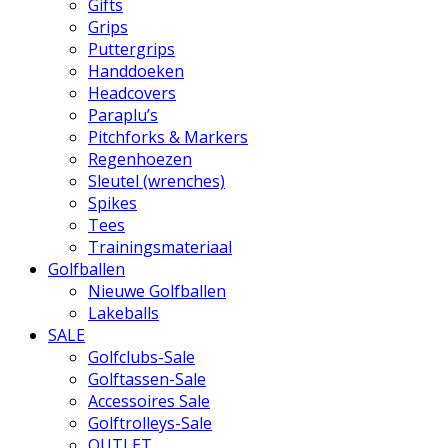
Gifts
Grips
Puttergrips
Handdoeken
Headcovers
Paraplu’s
Pitchforks & Markers
Regenhoezen
Sleutel (wrenches)
Spikes
Tees
Trainingsmateriaal
Golfballen
Nieuwe Golfballen
Lakeballs
SALE
Golfclubs-Sale
Golftassen-Sale
Accessoires Sale
Golftrolleys-Sale
OUTLET