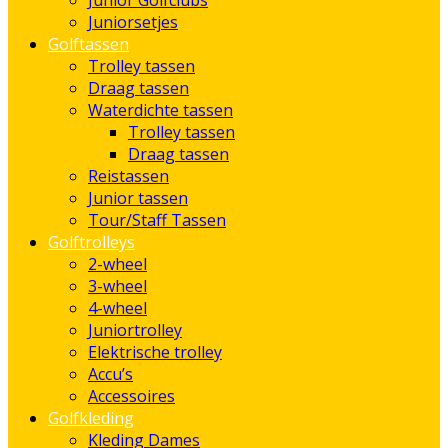
Junior Golfclubs
Juniorsetjes
Golftassen
Trolley tassen
Draag tassen
Waterdichte tassen
Trolley tassen
Draag tassen
Reistassen
Junior tassen
Tour/Staff Tassen
Golftrolleys
2-wheel
3-wheel
4-wheel
Juniortrolley
Elektrische trolley
Accu’s
Accessoires
Golfkleding
Kleding Dames