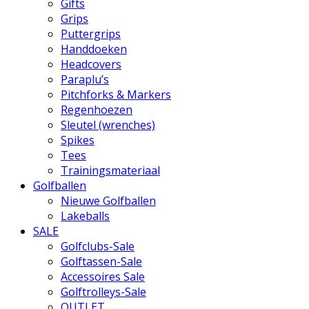
Gifts
Grips
Puttergrips
Handdoeken
Headcovers
Paraplu’s
Pitchforks & Markers
Regenhoezen
Sleutel (wrenches)
Spikes
Tees
Trainingsmateriaal
Golfballen
Nieuwe Golfballen
Lakeballs
SALE
Golfclubs-Sale
Golftassen-Sale
Accessoires Sale
Golftrolleys-Sale
OUTLET