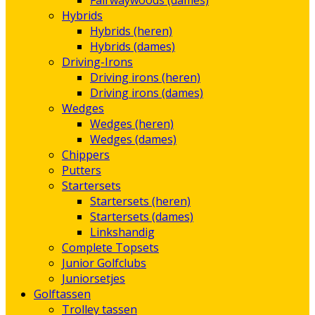
Fairwaywoods (dames)
Hybrids
Hybrids (heren)
Hybrids (dames)
Driving-Irons
Driving irons (heren)
Driving irons (dames)
Wedges
Wedges (heren)
Wedges (dames)
Chippers
Putters
Startersets
Startersets (heren)
Startersets (dames)
Linkshandig
Complete Topsets
Junior Golfclubs
Juniorsetjes
Golftassen
Trolley tassen