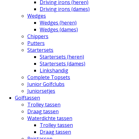
Driving irons (heren)
Driving irons (dames)
Wedges
Wedges (heren)
Wedges (dames)
Chippers
Putters
Startersets
Startersets (heren)
Startersets (dames)
Linkshandig
Complete Topsets
Junior Golfclubs
Juniorsetjes
Golftassen
Trolley tassen
Draag tassen
Waterdichte tassen
Trolley tassen
Draag tassen
Reistassen