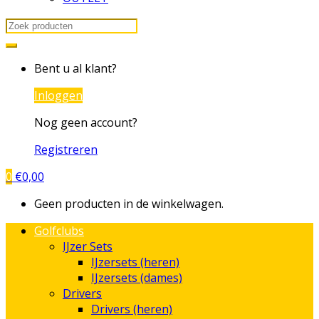
Search
for:
Bent u al klant?
Inloggen
Nog geen account?
Registreren
0
€
0,00
Geen producten in de winkelwagen.
Golfclubs
IJzer Sets
IJzersets (heren)
IJzersets (dames)
Drivers
Drivers (heren)