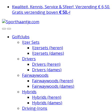
Skip
Skip
Kwaliteit, Kennis, Service & Sfeer!
Verzending € 6,50.
to
to
Gratis verzending boven
€ 50,-
!
navigation
content
Golfclubs
IJzer Sets
IJzersets (heren)
IJzersets (dames)
Drivers
Drivers (heren)
Drivers (dames)
Fairwaywoods
Fairwaywoods (heren)
Fairwaywoods (dames)
Hybrids
Hybrids (heren)
Hybrids (dames)
Driving-Irons