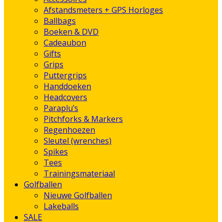
Afstandsmeters + GPS Horloges
Ballbags
Boeken & DVD
Cadeaubon
Gifts
Grips
Puttergrips
Handdoeken
Headcovers
Paraplu’s
Pitchforks & Markers
Regenhoezen
Sleutel (wrenches)
Spikes
Tees
Trainingsmateriaal
Golfballen
Nieuwe Golfballen
Lakeballs
SALE