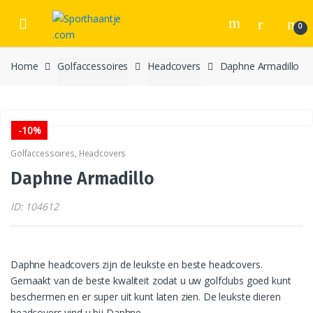
Skip
Skip
to
to
0
navigation
content
Home
Golfaccessoires
Headcovers
Daphne Armadillo
-
10%
Golfaccessoires
,
Headcovers
Daphne Armadillo
ID: 104612
Daphne headcovers zijn de leukste en beste headcovers.
Gemaakt van de beste kwaliteit zodat u uw golfclubs goed kunt
beschermen en er super uit kunt laten zien. De leukste dieren
headcovers vind u bij Daphne.