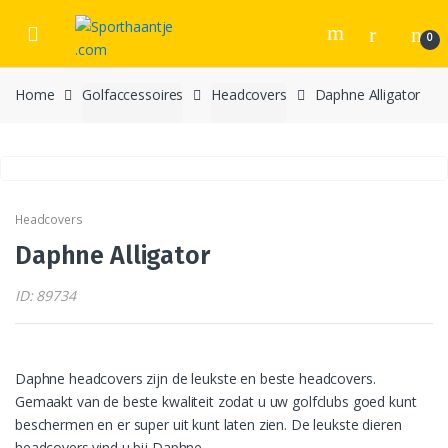
Skip
Skip
to
to
0
navigation
content
Home
Golfaccessoires
Headcovers
Daphne Alligator
Headcovers
Daphne Alligator
ID: 89734
Daphne headcovers zijn de leukste en beste headcovers.
Gemaakt van de beste kwaliteit zodat u uw golfclubs goed kunt
beschermen en er super uit kunt laten zien. De leukste dieren
headcovers vind u bij Daphne.