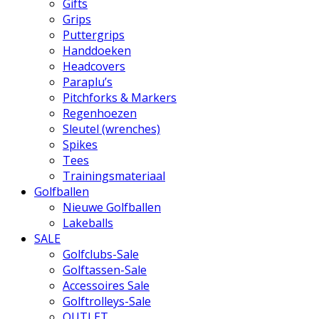
Gifts
Grips
Puttergrips
Handdoeken
Headcovers
Paraplu’s
Pitchforks & Markers
Regenhoezen
Sleutel (wrenches)
Spikes
Tees
Trainingsmateriaal
Golfballen
Nieuwe Golfballen
Lakeballs
SALE
Golfclubs-Sale
Golftassen-Sale
Accessoires Sale
Golftrolleys-Sale
OUTLET