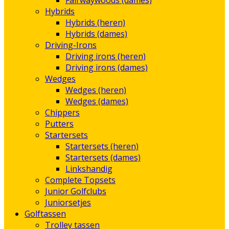
Fairwaywoods (dames)
Hybrids
Hybrids (heren)
Hybrids (dames)
Driving-Irons
Driving irons (heren)
Driving irons (dames)
Wedges
Wedges (heren)
Wedges (dames)
Chippers
Putters
Startersets
Startersets (heren)
Startersets (dames)
Linkshandig
Complete Topsets
Junior Golfclubs
Juniorsetjes
Golftassen
Trolley tassen