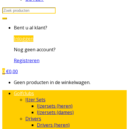
Search
for:
Bent u al klant?
Inloggen
Nog geen account?
Registreren
0
€
0,00
Geen producten in de winkelwagen.
Golfclubs
IJzer Sets
IJzersets (heren)
IJzersets (dames)
Drivers
Drivers (heren)