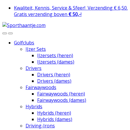
Skip
Skip
Kwaliteit, Kennis, Service & Sfeer!
Verzending € 6,50.
to
to
Gratis verzending boven
€ 50,-
!
navigation
content
Golfclubs
IJzer Sets
IJzersets (heren)
IJzersets (dames)
Drivers
Drivers (heren)
Drivers (dames)
Fairwaywoods
Fairwaywoods (heren)
Fairwaywoods (dames)
Hybrids
Hybrids (heren)
Hybrids (dames)
Driving-Irons