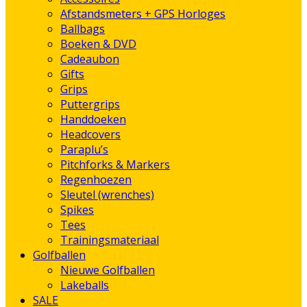
Afstandsmeters + GPS Horloges
Ballbags
Boeken & DVD
Cadeaubon
Gifts
Grips
Puttergrips
Handdoeken
Headcovers
Paraplu’s
Pitchforks & Markers
Regenhoezen
Sleutel (wrenches)
Spikes
Tees
Trainingsmateriaal
Golfballen
Nieuwe Golfballen
Lakeballs
SALE