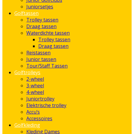
Junior Golfclubs
Juniorsetjes
Golftassen
Trolley tassen
Draag tassen
Waterdichte tassen
Trolley tassen
Draag tassen
Reistassen
Junior tassen
Tour/Staff Tassen
Golftrolleys
2-wheel
3-wheel
4-wheel
Juniortrolley
Elektrische trolley
Accu’s
Accessoires
Golfkleding
Kleding Dames