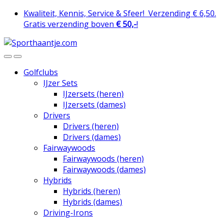
Skip
Skip
Kwaliteit, Kennis, Service & Sfeer!
Verzending € 6,50.
to
to
Gratis verzending boven
€ 50,-
!
navigation
content
Golfclubs
IJzer Sets
IJzersets (heren)
IJzersets (dames)
Drivers
Drivers (heren)
Drivers (dames)
Fairwaywoods
Fairwaywoods (heren)
Fairwaywoods (dames)
Hybrids
Hybrids (heren)
Hybrids (dames)
Driving-Irons