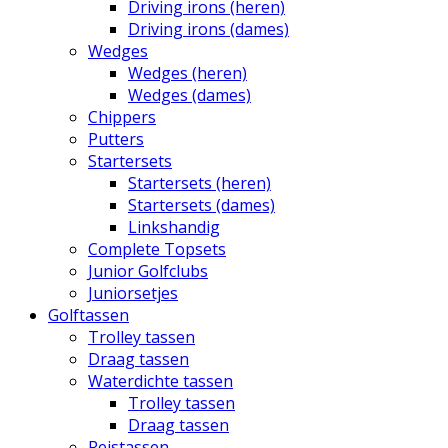
Driving irons (heren)
Driving irons (dames)
Wedges
Wedges (heren)
Wedges (dames)
Chippers
Putters
Startersets
Startersets (heren)
Startersets (dames)
Linkshandig
Complete Topsets
Junior Golfclubs
Juniorsetjes
Golftassen
Trolley tassen
Draag tassen
Waterdichte tassen
Trolley tassen
Draag tassen
Reistassen