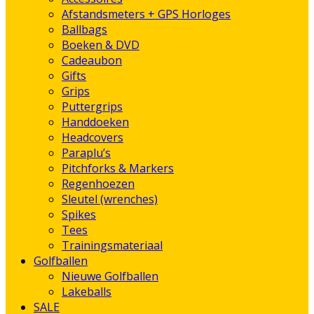
Afstandsmeters + GPS Horloges
Ballbags
Boeken & DVD
Cadeaubon
Gifts
Grips
Puttergrips
Handdoeken
Headcovers
Paraplu’s
Pitchforks & Markers
Regenhoezen
Sleutel (wrenches)
Spikes
Tees
Trainingsmateriaal
Golfballen
Nieuwe Golfballen
Lakeballs
SALE