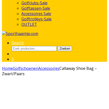
Golfclubs-Sale
Golftassen-Sale
Accessoires Sale
Golftrolleys-Sale
OUTLET
Search
Zoeken
Zoeken
naar:
0
Home
Golfschoenen
Accessoires
Callaway Shoe Bag –
Zwart/Paars