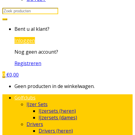
Search
for:
Bent u al klant?
Inloggen
Nog geen account?
Registreren
0
€
0,00
Geen producten in de winkelwagen.
Golfclubs
IJzer Sets
IJzersets (heren)
IJzersets (dames)
Drivers
Drivers (heren)