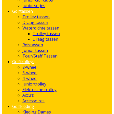
Junior Golfclubs
Juniorsetjes
Golftassen
Trolley tassen
Draag tassen
Waterdichte tassen
Trolley tassen
Draag tassen
Reistassen
Junior tassen
Tour/Staff Tassen
Golftrolleys
2-wheel
3-wheel
4-wheel
Juniortrolley
Elektrische trolley
Accu’s
Accessoires
Golfkleding
Kleding Dames