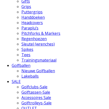
Gifts
Grips
Puttergrips
Handdoeken
Headcovers
Paraplu’s
Pitchforks & Markers
Regenhoezen
Sleutel (wrenches)
Spikes
Tees
Trainingsmateriaal
Golfballen
Nieuwe Golfballen
Lakeballs
SALE
Golfclubs-Sale
Golftassen-Sale
Accessoires Sale
Golftrolleys-Sale
OUTLET