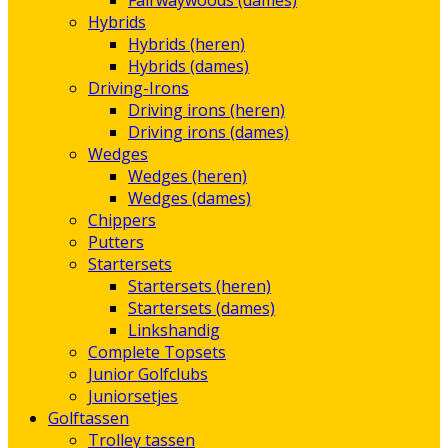
Fairwaywoods (dames)
Hybrids
Hybrids (heren)
Hybrids (dames)
Driving-Irons
Driving irons (heren)
Driving irons (dames)
Wedges
Wedges (heren)
Wedges (dames)
Chippers
Putters
Startersets
Startersets (heren)
Startersets (dames)
Linkshandig
Complete Topsets
Junior Golfclubs
Juniorsetjes
Golftassen
Trolley tassen