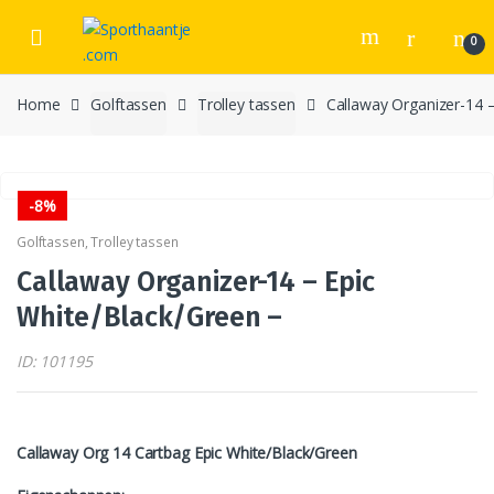
Skip
Skip
to
to
0
navigation
content
Home
Golftassen
Trolley tassen
Callaway Organizer-14 –
-
8%
Golftassen
,
Trolley tassen
Callaway Organizer-14 – Epic
White/Black/Green –
ID: 101195
Callaway Org 14 Cartbag Epic White/Black/Green